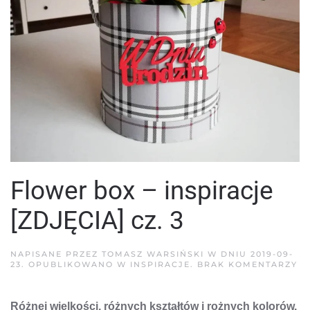
Flower box – inspiracje
[ZDJĘCIA] cz. 3
NAPISANE PRZEZ
TOMASZ WARSIŃSKI
W DNIU
2019-09-
D
23
. OPUBLIKOWANO W
INSPIRACJE
.
BRAK KOMENTARZY
F
B
–
Różnej wielkości, różnych kształtów i rożnych kolorów.
IN