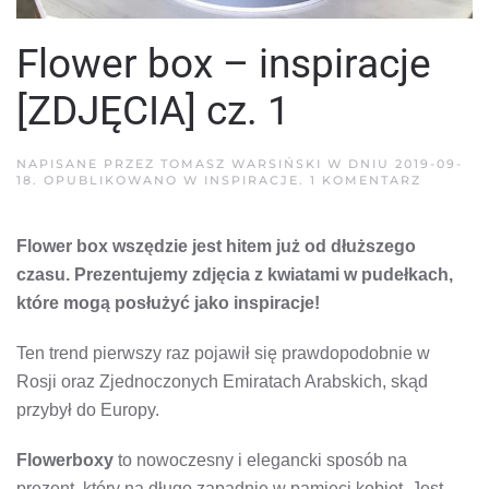
Flower box – inspiracje
[ZDJĘCIA] cz. 1
NAPISANE PRZEZ
TOMASZ WARSIŃSKI
W DNIU
2019-09-
DO
18
. OPUBLIKOWANO W
INSPIRACJE
.
1 KOMENTARZ
FLOWER
BOX
–
Flower box wszędzie jest hitem już od dłuższego
INSPIRA
[ZDJĘCI
czasu. Prezentujemy zdjęcia z kwiatami w pudełkach,
CZ.
1
które mogą posłużyć jako inspiracje!
Ten trend pierwszy raz pojawił się prawdopodobnie w
Rosji oraz Zjednoczonych Emiratach Arabskich, skąd
przybył do Europy.
Flowerboxy
to nowoczesny i elegancki sposób na
prezent, który na długo zapadnie w pamięci kobiet. Jest