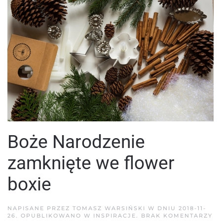
Boże Narodzenie
zamknięte we flower
boxie
NAPISANE PRZEZ
TOMASZ WARSIŃSKI
W DNIU
2018-11-
D
26
. OPUBLIKOWANO W
INSPIRACJE
.
BRAK KOMENTARZY