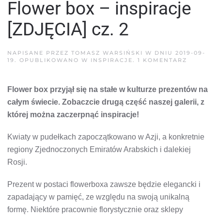
Flower box – inspiracje
[ZDJĘCIA] cz. 2
NAPISANE PRZEZ
TOMASZ WARSIŃSKI
W DNIU
2019-09-
DO
19
. OPUBLIKOWANO W
INSPIRACJE
.
1 KOMENTARZ
FLOWER
BOX
–
Flower box przyjął się na stałe w kulturze prezentów na
INSPIRA
[ZDJĘCI
całym świecie. Zobaczcie drugą część naszej galerii, z
CZ.
2
której można zaczerpnąć inspiracje!
Kwiaty w pudełkach zapoczątkowano w Azji, a konkretnie
regiony Zjednoczonych Emiratów Arabskich i dalekiej
Rosji.
Prezent w postaci flowerboxa zawsze będzie elegancki i
zapadający w pamięć, ze względu na swoją unikalną
formę. Niektóre pracownie florystycznie oraz sklepy