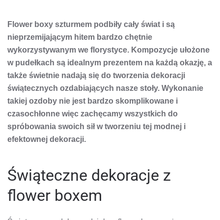
B
N
Z
Flower boxy szturmem podbiły cały świat i są
W
F
nieprzemijającym hitem bardzo chętnie
BO
wykorzystywanym we florystyce. Kompozycje ułożone
w pudełkach są idealnym prezentem na każdą okazję, a
także świetnie nadają się do tworzenia dekoracji
świątecznych ozdabiających nasze stoły. Wykonanie
takiej ozdoby nie jest bardzo skomplikowane i
czasochłonne więc zachęcamy wszystkich do
spróbowania swoich sił w tworzeniu tej modnej i
efektownej dekoracji.
Świąteczne dekoracje z
flower boxem