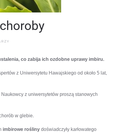
 choroby
DO
ARZY
HAWAJSKA
ROŚLINA
TROPIKALNA
stalenia, co zabija ich ozdobne uprawy imbiru.
DOTKNIĘTA
PRZEZ
CHOROBY
pertów z Uniwersytetu Hawajskiego od około 5 lat,
y. Naukowcy z uniwersytetów proszą stanowych
 chorób w glebie.
ch
imbirowe rośliny
doświadczyły karłowatego