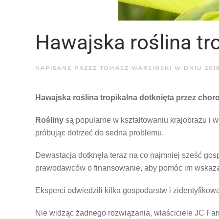
Hawajska roślina tr
NAPISANE PRZEZ
TOMASZ WARSIŃSKI
W DNIU
201
Hawajska roślina tropikalna dotknięta przez chor
Rośliny
są popularne w kształtowaniu krajobrazu i 
próbując dotrzeć do sedna problemu.
Dewastacja dotknęła teraz na co najmniej sześć go
prawodawców o finansowanie, aby pomóc im wskaza
Eksperci odwiedzili kilka gospodarstw i zidentyfikowa
Nie widząc żadnego rozwiązania, właściciele JC Far