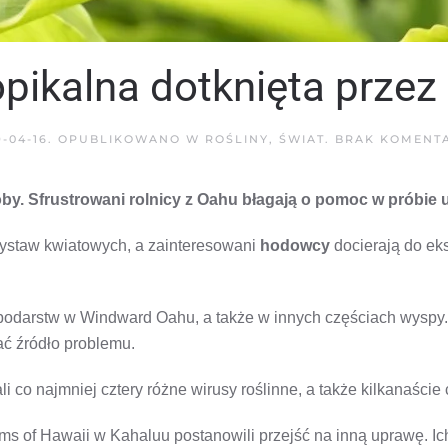
opikalna dotknięta przez
9-04-16
. OPUBLIKOWANO W
ROŚLINY
,
ŚWIAT
.
BRAK KOMENT
oby. Sfrustrowani rolnicy z Oahu błagają o pomoc w próbie u
wystaw kwiatowych, a zainteresowani
hodowcy
docierają do eks
spodarstw w Windward Oahu, a także w innych częściach wysp
ć źródło problemu.
li co najmniej cztery różne wirusy roślinne, a także kilkanaście
ms of Hawaii w Kahaluu postanowili przejść na inną uprawę. I