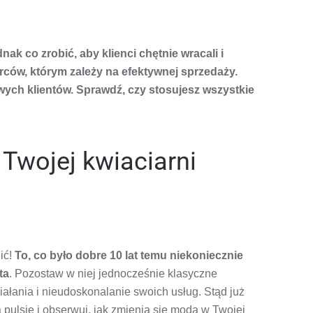
ZYMAĆ
NTA
k co zrobić, aby klienci chętnie wracali i
TE
orców, którym zależy na efektywnej sprzedaży.
OBY
ych klientów. Sprawdź, czy stosujesz wszystkie
CI
ALI
EJ
 Twojej kwiaciarni
CIARNI
ić!
To, co było dobre 10 lat temu niekoniecznie
ta
. Pozostaw w niej jednocześnie klasyczne
ałania i nieudoskonalanie swoich usług. Stąd już
a pulsie i obserwuj, jak zmienia się moda w Twojej