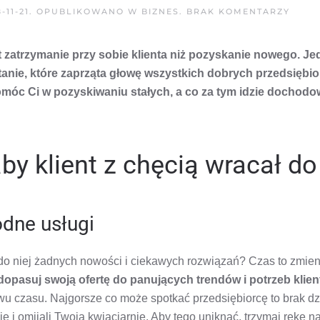
DO
-11-21
. OPUBLIKOWANO W
BIZNES
.
BRAK KOMENTARZY
JAK
ZATR
KLIE
trzymanie przy sobie klienta niż pozyskanie nowego. Jedna
–
PROS
ytanie, które zaprząta głowę wszystkich dobrych przedsiębi
SPOS
NA
óc Ci w pozyskiwaniu stałych, a co za tym idzie dochodow
TO,
ABY
KLIEN
WRAC
DO
TWOJ
by klient z chęcią wracał do
KWIA
odne usługi
 do niej żadnych nowości i ciekawych rozwiązań? Czas to zmien
 dopasuj swoją ofertę do panujących trendów i potrzeb klien
u czasu. Najgorsze co może spotkać przedsiębiorcę to brak dzi
je i omijali Twoją kwiaciarnie. Aby tego uniknąć, trzymaj rękę n