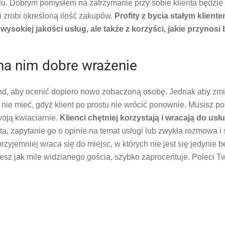
ułu. Dobrym pomysłem na zatrzymanie przy sobie klienta będzie s
 zrobi określoną ilość zakupów.
Profity z bycia stałym klien
ysokiej jakości usług, ale także z korzyści, jakie przynosi 
 na nim dobre wrażenie
d, aby ocenić dopiero nowo zobaczoną osobę. Jednak aby zmien
nie mieć, gdyż klient po prostu nie wrócić ponownie. Musisz pos
oją kwiaciarnie.
Klienci chętniej korzystają i wracają do usł
ta, zapytanie go o opinie na temat usługi lub zwykła rozmowa i
zyjemniej wraca się do miejsc, w których nie jest się jedynie b
esz jak mile widzianego gościa, szybko zaprocentuje. Poleci 