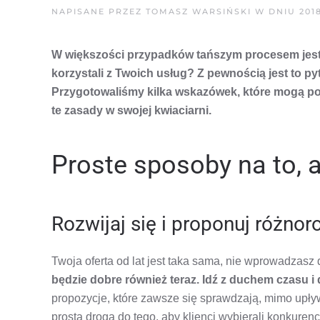
NAPISANE PRZEZ
TOMASZ WARSIŃSKI
W DNIU
2018
W większości przypadków tańszym procesem jest za
korzystali z Twoich usług? Z pewnością jest to p
Przygotowaliśmy kilka wskazówek, które mogą pom
te zasady w swojej kwiaciarni.
Proste sposoby na to, a
Rozwijaj się i proponuj różnor
Twoja oferta od lat jest taka sama, nie wprowadzasz
będzie dobre również teraz. Idź z duchem czasu i
propozycje, które zawsze się sprawdzają, mimo upływ
prosta droga do tego, aby klienci wybierali konkurenc