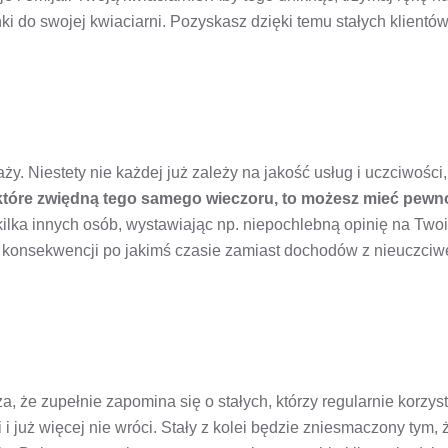
 do swojej kwiaciarni. Pozyskasz dzięki temu stałych klientó
y. Niestety nie każdej już zależy na jakość usług i uczciwości, 
, które zwiędną tego samego wieczoru, to możesz mieć pewn
 kilka innych osób, wystawiając np. niepochlebną opinię na Two
 W konsekwencji po jakimś czasie zamiast dochodów z nieuczciwe
, że zupełnie zapomina się o stałych, którzy regularnie korzysta
 i już więcej nie wróci. Stały z kolei będzie zniesmaczony tym, 