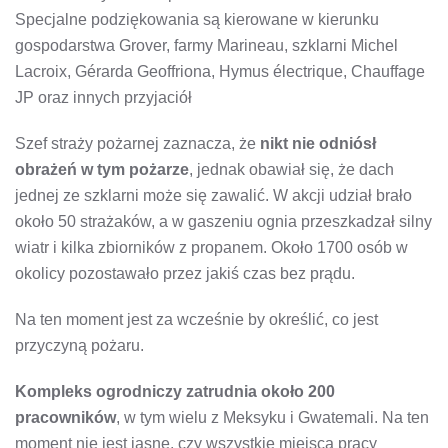
Specjalne podziękowania są kierowane w kierunku
gospodarstwa Grover, farmy Marineau, szklarni Michel
Lacroix, Gérarda Geoffriona, Hymus électrique, Chauffage
JP oraz innych przyjaciół
Szef straży pożarnej zaznacza, że
nikt nie odniósł
obrażeń w tym pożarze
, jednak obawiał się, że dach
jednej ze szklarni może się zawalić. W akcji udział brało
około 50 strażaków, a w gaszeniu ognia przeszkadzał silny
wiatr i kilka zbiorników z propanem. Około 1700 osób w
okolicy pozostawało przez jakiś czas bez prądu.
Na ten moment jest za wcześnie by określić, co jest
przyczyną pożaru.
Kompleks ogrodniczy zatrudnia około 200
pracowników
, w tym wielu z Meksyku i Gwatemali. Na ten
moment nie jest jasne, czy wszystkie miejsca pracy