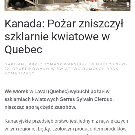
Kanada: Pożar zniszczył
szklarnie kwiatowe w
Quebec
NAPISANE PRZEZ
TOMASZ WARSIŃSKI
W DNIU
2019-02-
22
. OPUBLIKOWANO W
ŚWIAT
,
WIADOMOŚCI
.
BRAK
DO
KOMENTARZY
KANADA:
POŻAR
ZNISZCZYŁ
We wtorek w Laval (Quebec) wybuchł pożarł w
SZKLARNIE
KWIATOWE
szklarniach kwiatowych Serres Sylvain Cleroux,
W
QUEBEC
niszcząc sporą część zasobów.
Kanadyjskie przedsiębiorstwo jest jednym z największych
w tym regionie, będąc czołowym producentem produktów