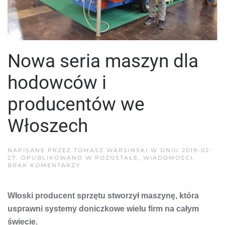
Nowa seria maszyn dla
hodowców i
producentów we
Włoszech
NAPISANE PRZEZ
TOMASZ WARSIŃSKI
W DNIU
2019-02-
27
. OPUBLIKOWANO W
POZOSTAŁE
,
WIADOMOŚCI
.
DO
BRAK KOMENTARZY
NOWA
SERIA
MASZYN
Włoski producent sprzętu stworzył maszynę, która
DLA
HODOWCÓW
usprawni systemy doniczkowe wielu firm na całym
I
PRODUCENTÓW
świecie.