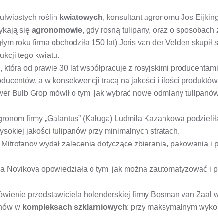
ulwiastych roślin
kwiatowych
, konsultant agronomu Jos Eijkin
tykają się
agronomowie
, gdy rosną tulipany, oraz o sposobach 
ym roku firma obchodziła 150 lat) Joris van der Velden skupił 
kcji tego kwiatu.
ia, która od prawie 30 lat współpracuje z rosyjskimi producentam
ducentów, a w konsekwencji tracą na jakości i ilości produktów
r Bulb Grop mówił o tym, jak wybrać nowe odmiany tulipanów 
gronom firmy „Galantus” (Kaługa) Ludmiła Kazankowa podzieli
sokiej jakości tulipanów przy minimalnych stratach.
G. Mitrofanov wydał zalecenia dotyczące zbierania, pakowania 
alia Novikova opowiedziała o tym, jak można zautomatyzować i 
ówienie przedstawiciela holenderskiej firmy Bosman van Zaal 
anów w
kompleksach szklarniowych
: przy maksymalnym wykorz