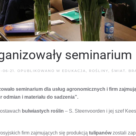
organizowały seminarium
9-06-21
. OPUBLIKOWANO W
EDUKACJA
,
ROŚLINY
,
ŚWIAT
.
BR
izowało seminarium dla usług agronomicznych i firm zajmu
 odmian i materiału do sadzenia”.
 dostawach
bulwiastych roślin
– S. Steenvoorden i jej szef Kee
rosyjskich firm zajmujących się produkcją
tulipanów
zostali zap