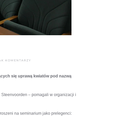
DO
AK KOMENTARZY
„SZKLARNIE
ROSJI”
ZORGANIZOWAŁY
jących się uprawą kwiatów pod nazwą
SEMINARIUM
s Steenvoorden – pomagali w organizacji i
roszeni na seminarium jako prelegenci: