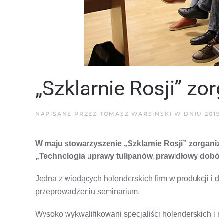
„Szklarnie Rosji” z
NAPISANE PRZEZ
TOMASZ WARSIŃSKI
W DNIU
201
W maju stowarzyszenie „Szklarnie Rosji” zorgan
„Technologia uprawy tulipanów, prawidłowy dobór
Jedna z wiodących holenderskich firm w produkcji i
przeprowadzeniu seminarium.
Wysoko wykwalifikowani specjaliści holenderskich i 