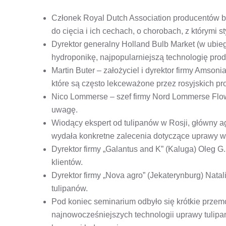
Członek Royal Dutch Association producentów b
do cięcia i ich cechach, o chorobach, z którymi s
Dyrektor generalny Holland Bulb Market (w ubiegł
hydroponikę, najpopularniejszą technologię produ
Martin Buter – założyciel i dyrektor firmy Amson
które są często lekceważone przez rosyjskich pro
Nico Lommerse – szef firmy Nord Lommerse Flowe
uwagę.
Wiodący ekspert od tulipanów w Rosji, główny a
wydała konkretne zalecenia dotyczące uprawy wy
Dyrektor firmy „Galantus and K” (Kaluga) Oleg 
klientów.
Dyrektor firmy „Nova agro” (Jekaterynburg) Nat
tulipanów.
Pod koniec seminarium odbyło się krótkie przem
najnowocześniejszych technologii uprawy tulip