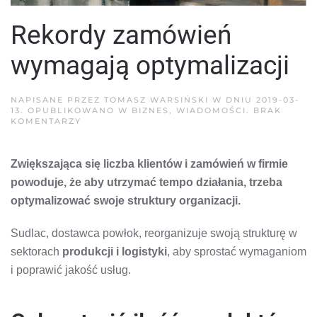
Rekordy zamówień
wymagają optymalizacji
NAPISANE PRZEZ
TOMASZ WARSIŃSKI
W DNIU
2019-03-
13
. OPUBLIKOWANO W
BIZNES
,
WIADOMOŚCI
.
BRAK
DO
KOMENTARZY
REKORDY
ZAMÓWIEŃ
WYMAGAJĄ
Zwiększająca się liczba klientów i zamówień w firmie
OPTYMALIZACJI
powoduje, że aby utrzymać tempo działania, trzeba
optymalizować swoje struktury organizacji.
Sudlac, dostawca powłok, reorganizuje swoją strukturę w
sektorach
produkcji i logistyki
, aby sprostać wymaganiom
i poprawić jakość usług.