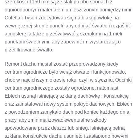
szerokości 1150 mm są ze stali po obu stronach z
ognioodpornym materiałem umieszczonym pomiędzy nimi.
Coletta i Tyson zdecydowali się na białą powłokę na
wewnętrznej stronie paneli, aby odbijać światło i rozjaśnić
atmosferę, a także prześwitywać z szerokimi na 1 metr
panelami świetlnymi, aby zapewnić im wystarczająco
przefiltrowane światło.
Remont dachu musiał zostać przeprowadzony kiedy
centrum ogrodnicze było wciąż otwarte i funkcjonowało,
choć w najcichszym okresie roku, czyli w styczniu. Odcinki
centrum ogrodniczego zostały ogrodzone, natomiast
Ebtech usunął istniejącą szklaną dachówkę i konstrukcję
oraz zainstalował nowy system pokryć dachowych. Ebtech
z powodzeniem zamykało dach pod koniec każdego dnia
pracy, aby zminimalizować ewentualne szkody
spowodowane przez deszcz lub śnieg. Istniejącą pełną
szklaną konstrukcję dachu usunięto i zastąpiono nowymi