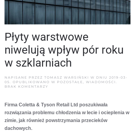
Płyty warstwowe
niwelują wpływ pór roku
w szklarniach
NAPISANE PRZEZ
TOMASZ WARSIŃSKI
W DNIU
2019-03-
05
. OPUBLIKOWANO W
POZOSTAŁE
,
WIADOMOŚCI
.
DO
BRAK KOMENTARZY
PŁYTY
WARSTWOWE
NIWELUJĄ
Firma Coletta & Tyson Retail Ltd poszukiwała
WPŁYW
PÓR
rozwiązania problemu chłodzenia w lecie i ocieplenia w
ROKU
W
zimie, jak również powstrzymania przecieków
SZKLARNIACH
dachowych.