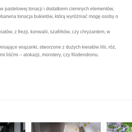
 w pastelowej tonacji i dodatkiem ciemnych elementów,
barwna tonacja bukietów, którą wyróżniać mogę osoby o
atów, z frezji, konwalii, szafirków, czy chryzantem, w
isające wiązanki, stworzone z dużych kwiatów lilii, róż,
i liśćmi – alokazji, monstery, czy filodendronu.