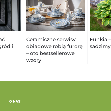
ać
Ceramiczne serwisy
Funkia –
ród i
obiadowe robią furorę
sadzimy
– oto bestsellerowe
wzory
O NAS