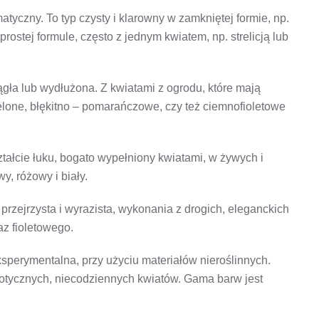
tyczny. To typ czysty i klarowny w zamkniętej formie, np.
prostej formule, często z jednym kwiatem, np. strelicją lub
ągła lub wydłużona. Z kwiatami z ogrodu, które mają
ielone, błękitno – pomarańczowe, czy też ciemnofioletowe
ształcie łuku, bogato wypełniony kwiatami, w żywych i
, różowy i biały.
przejrzysta i wyrazista, wykonania z drogich, eleganckich
az fioletowego.
perymentalna, przy użyciu materiałów nieroślinnych.
zotycznych, niecodziennych kwiatów. Gama barw jest