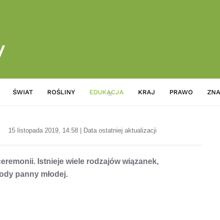
ŚWIAT
ROŚLINY
EDUKACJA
KRAJ
PRAWO
ZNA
Typy bukietów ślubnych dla p
15 listopada 2019, 14:58 | Data ostatniej aktualizacji
remonii. Istnieje wiele rodzajów wiązanek,
ody panny młodej.