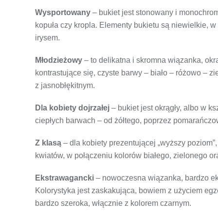
Wysportowany
– bukiet jest stonowany i monochroma
kopuła czy kropla. Elementy bukietu są niewielkie, w 
irysem.
Młodzieżowy
– to delikatna i skromna wiązanka, okr
kontrastujące się, czyste barwy – biało – różowo – z
z jasnobłękitnym.
Dla kobiety dojrzałej
– bukiet jest okrągły, albo w k
ciepłych barwach – od żółtego, poprzez pomarańczowy
Z klasą
– dla kobiety prezentującej „wyższy poziom”, 
kwiatów, w połączeniu kolorów białego, zielonego or
Ekstrawagancki
– nowoczesna wiązanka, bardzo eks
Kolorystyka jest zaskakująca, bowiem z użyciem eg
bardzo szeroka, włącznie z kolorem czarnym.