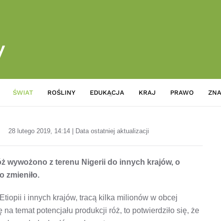
ŚWIAT
ROŚLINY
EDUKACJA
KRAJ
PRAWO
ZNA
Walentynkowe przychody w Nig
28 lutego 2019, 14:14 | Data ostatniej aktualizacji
ż wywożono z terenu Nigerii do innych krajów, o
o zmieniło.
tiopii i innych krajów, tracą kilka milionów w obcej
 na temat potencjału produkcji róż, to potwierdziło się, że