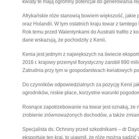
kwiaty te mają ogromny potencjał do generowania r
Afrykańskie róże stanowią bowiem większość, jakie poj
oraz Holandii. W tym ostatnich kraju towar z tamtego 
Rok temu przed Walentynkami do Australii trafiło z 
dane wskazują, że pochodziły z Kenii.
Kenia jest jednym z największych na świecie ekspor
2016 r. krajowy przemysł florystyczny zarobił 890 mil
Zatrudnia przy tym w gospodarstwach kwiatowych po
Do czynników odpowiedzialnych za pozycję Kenii ja
ogrodników, niskie płace, korzystne warunki pogodowe
Rosnące zapotrzebowanie na towar jest oznaką, że 
zrobienie zrównoważonych dochodów, a także zmianę
Specjalista ds. Ochrony przed szkodnikami – dr Dayo
eksportuje ten kraj, to ujawnił, że róże można sadzić