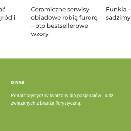
ać
Ceramiczne serwisy
Funkia –
ród i
obiadowe robią furorę
sadzimy
– oto bestsellerowe
wzory
O NAS
Portal florystyczny tworzony dla pasjonatów i ludzi
związanych z branżą florystyczną.