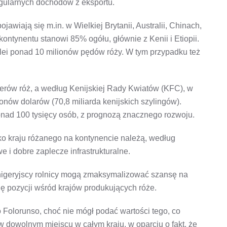
egularnych dochodów z eksportu.
awiają się m.in. w Wielkiej Brytanii, Australii, Chinach,
kontynentu stanowi 85% ogółu, głównie z Kenii i Etiopii.
kolei ponad 10 milionów pędów róży. W tym przypadku też
terów róż, a według Kenijskiej Rady Kwiatów (KFC), w
ionów dolarów (70,8 miliarda kenijskich szylingów).
nad 100 tysięcy osób, z prognozą znacznego rozwoju.
ko kraju różanego na kontynencie należą, według
 i dobre zaplecze infrastrukturalne.
nigeryjscy rolnicy mogą zmaksymalizować szansę na
 pozycji wśród krajów produkujących róże.
 Folorunso, choć nie mógł podać wartości tego, co
 w dowolnym miejscu w całym kraju, w oparciu o fakt, że