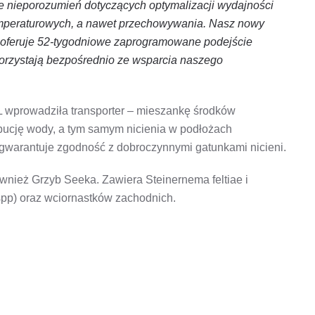
le nieporozumień dotyczących optymalizacji wydajności
emperaturowych, a nawet przechowywania. Nasz nowy
oferuje 52-tygodniowe zaprogramowane podejście
korzystają bezpośrednio ze wsparcia naszego
wprowadziła transporter – mieszankę środków
bucję wody, a tym samym nicienia w podłożach
r gwarantuje zgodność z dobroczynnymi gatunkami nicieni.
wnież Grzyb Seeka. Zawiera Steinernema feltiae i
pp) oraz wciornastków zachodnich.