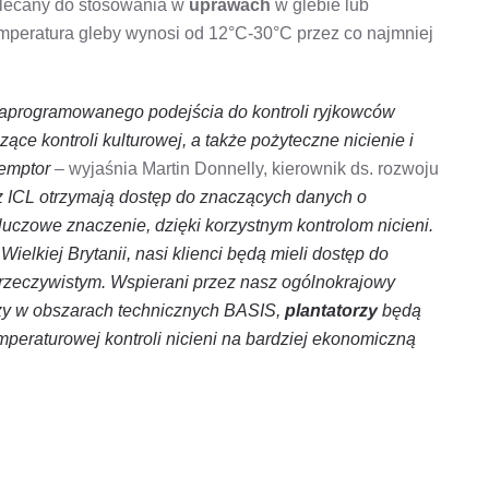
zalecany do stosowania w
uprawach
w glebie lub
emperatura gleby wynosi od 12°C-30°C przez co najmniej
aprogramowanego podejścia do kontroli ryjkowców
ce kontroli kulturowej, a także pożyteczne nicienie i
xemptor
– wyjaśnia Martin Donnelly, kierownik ds. rozwoju
z ICL otrzymają dostęp do znaczących danych o
luczowe znaczenie, dzięki korzystnym kontrolom nicieni.
Wielkiej Brytanii, nasi klienci będą mieli dostęp do
 rzeczywistym. Wspierani przez nasz ogólnokrajowy
ży w obszarach technicznych BASIS,
plantatorzy
będą
mperaturowej kontroli nicieni na bardziej ekonomiczną