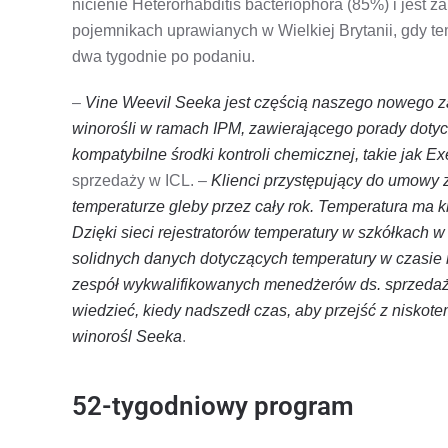
nicienie Heterorhabditis bacteriophora (85%) i jest 
pojemnikach uprawianych w Wielkiej Brytanii, gdy t
dwa tygodnie po podaniu.
–
Vine Weevil Seeka jest częścią naszego nowego z
winorośli w ramach IPM, zawierającego porady dotyczą
kompatybilne środki kontroli chemicznej, takie jak E
sprzedaży w ICL. –
Klienci przystępujący do umowy 
temperaturze gleby przez cały rok. Temperatura ma k
Dzięki sieci rejestratorów temperatury w szkółkach w 
solidnych danych dotyczących temperatury w czasie
zespół wykwalifikowanych menedżerów ds. sprzeda
wiedzieć, kiedy nadszedł czas, aby przejść z niskote
winorośl Seeka
.
52-tygodniowy program