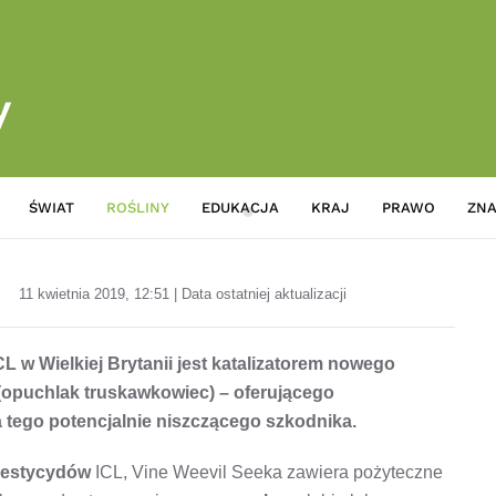
ŚWIAT
ROŚLINY
EDUKACJA
KRAJ
PRAWO
ZNA
Wprowadzenie nowej serii poży
11 kwietnia 2019, 12:51 | Data ostatniej aktualizacji
L w Wielkiej Brytanii jest katalizatorem nowego
(opuchlak truskawkowiec) – oferującego
tego potencjalnie niszczącego szkodnika.
estycydów
ICL, Vine Weevil Seeka zawiera pożyteczne