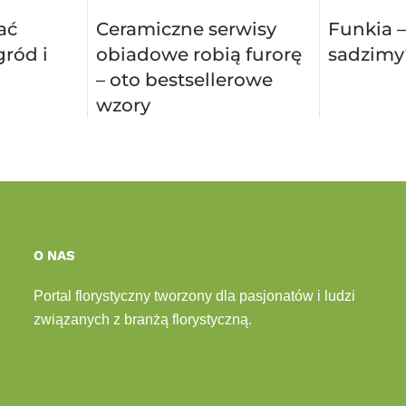
ać
Ceramiczne serwisy
Funkia –
ród i
obiadowe robią furorę
sadzimy
– oto bestsellerowe
wzory
O NAS
Portal florystyczny tworzony dla pasjonatów i ludzi
związanych z branżą florystyczną.