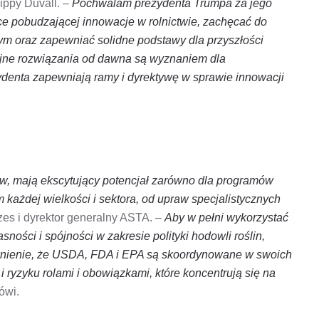
ippy Duvall. –
Pochwalam prezydenta Trumpa za jego
ce pobudzającej innowacje w rolnictwie, zachęcać do
m oraz zapewniać solidne podstawy dla przyszłości
yjne rozwiązania od dawna są wyznaniem dla
zydenta zapewniają ramy i dyrektywę w sprawie innowacji
nów, mają ekscytujący potencjał zarówno dla programów
m każdej wielkości i sektora, od upraw specjalistycznych
es i dyrektor generalny ASTA. –
Aby w pełni wykorzystać
sności i spójności w zakresie polityki hodowli roślin,
pewnienie, że USDA, FDA i EPA są skoordynowane w swoich
i ryzyku rolami i obowiązkami, które koncentrują się na
ówi.