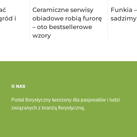
ać
Ceramiczne serwisy
Funkia –
ród i
obiadowe robią furorę
sadzimy
– oto bestsellerowe
wzory
O NAS
Portal florystyczny tworzony dla pasjonatów i ludzi
związanych z branżą florystyczną.