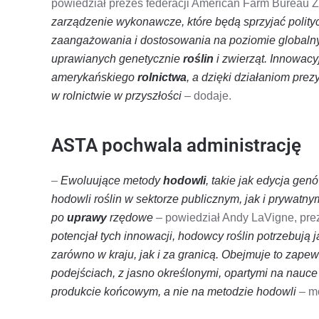
powiedział prezes federacji American Farm Bureau Z
zarządzenie wykonawcze, które będą sprzyjać polity
zaangażowania i dostosowania na poziomie globalny
uprawianych genetycznie
roślin
i zwierząt. Innowac
amerykańskiego
rolnictwa
, a dzięki działaniom pre
w rolnictwie w przyszłości
– dodaje.
ASTA pochwala administrację
–
Ewoluujące metody
hodowli
, takie jak edycja ge
hodowli roślin w sektorze publicznym, jak i prywatny
po
uprawy
rzędowe
– powiedział Andy LaVigne, prez
potencjał tych innowacji, hodowcy roślin potrzebują ja
zarówno w kraju, jak i za granicą. Obejmuje to za
podejściach, z jasno określonymi, opartymi na nauce 
produkcie końcowym, a nie na metodzie hodowli
– m