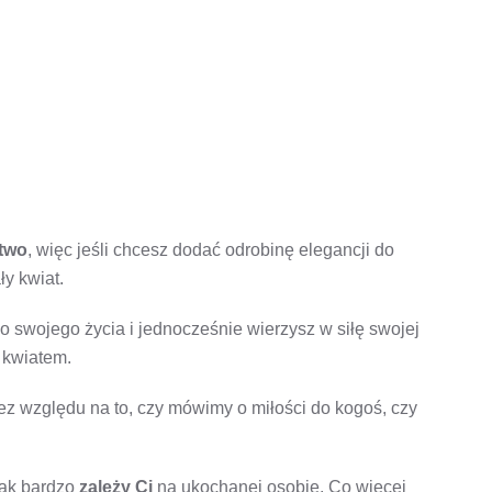
ctwo
, więc jeśli chcesz dodać odrobinę elegancji do
y kwiat.
do swojego życia i jednocześnie wierzysz w siłę swojej
 kwiatem.
z względu na to, czy mówimy o miłości do kogoś, czy
jak bardzo
zależy Ci
na ukochanej osobie. Co więcej