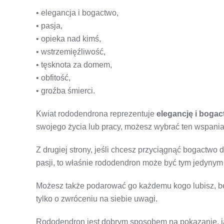
• elegancja i bogactwo,
• pasja,
• opieka nad kimś,
• wstrzemięźliwość,
• tęsknota za domem,
• obfitość,
• groźba śmierci.
Kwiat rododendrona reprezentuje
elegancję i boga
swojego życia lub pracy, możesz wybrać ten wspaniał
Z drugiej strony, jeśli chcesz przyciągnąć bogactwo 
pasji, to właśnie rododendron może być tym jedynym
Możesz także podarować go każdemu kogo lubisz, be
tylko o zwróceniu na siebie uwagi.
Rododendron jest dobrym sposobem na pokazanie, 