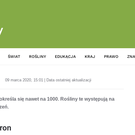
ŚWIAT
ROŚLINY
EDUKACJA
KRAJ
PRAWO
ZNA
Znaczenie kwiatów: Co oznac
09 marca 2020, 15:01 | Data ostatniej aktualizacji
kreśla się nawet na 1000. Rośliny te występują na
zeń.
ron