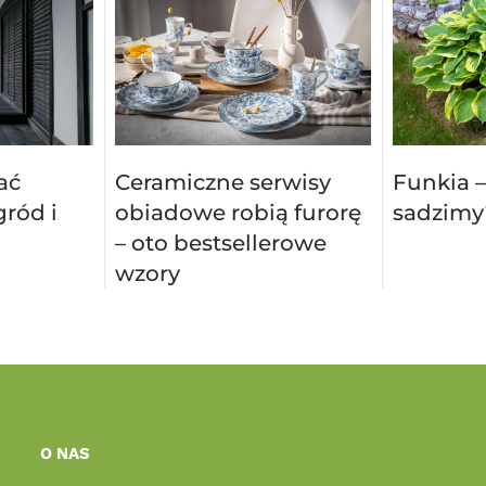
ać
Ceramiczne serwisy
Funkia –
ród i
obiadowe robią furorę
sadzimy
– oto bestsellerowe
wzory
O NAS