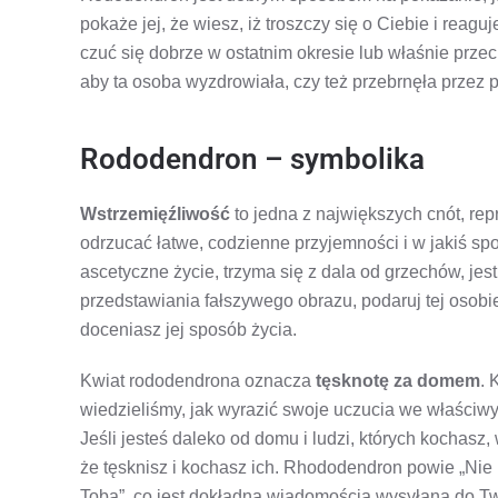
pokaże jej, że wiesz, iż troszczy się o Ciebie i reagu
czuć się dobrze w ostatnim okresie lub właśnie prze
aby ta osoba wyzdrowiała, czy też przebrnęła przez 
Rododendron – symbolika
Wstrzemięźliwość
to jedna z największych cnót, rep
odrzucać łatwe, codzienne przyjemności i w jakiś sp
ascetyczne życie, trzyma się z dala od grzechów, jes
przedstawiania fałszywego obrazu, podaruj tej osobi
doceniasz jej sposób życia.
Kwiat rododendrona oznacza
tęsknotę za domem
. 
wiedzieliśmy, jak wyrazić swoje uczucia we właściw
Jeśli jesteś daleko od domu i ludzi, których kochasz
że tęsknisz i kochasz ich. Rhododendron powie „Nie
Tobą”, co jest dokładną wiadomością wysyłaną do Twoj