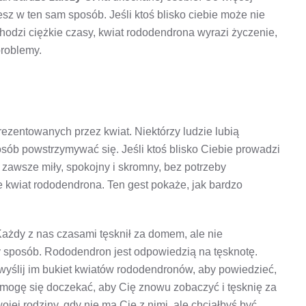
jesz w ten sam sposób. Jeśli ktoś blisko ciebie może nie
chodzi ciężkie czasy, kwiat rododendrona wyrazi życzenie,
problemy.
rezentowanych przez kwiat. Niektórzy ludzie lubią
osób powstrzymywać się. Jeśli ktoś blisko Ciebie prowadzi
t zawsze miły, spokojny i skromny, bez potrzeby
e kwiat rododendrona. Ten gest pokaże, jak bardzo
Każdy z nas czasami tęsknił za domem, ale nie
y sposób. Rododendron jest odpowiedzią na tęsknotę.
, wyślij im bukiet kwiatów rododendronów, aby powiedzieć,
 mogę się doczekać, aby Cię znowu zobaczyć i tęsknię za
ej rodziny, gdy nie ma Cię z nimi, ale chciałbyś być.