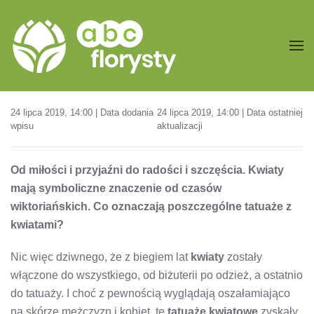
Przejdź do treści głównej
24 lipca 2019, 14:00 | Data dodania
24 lipca 2019, 14:00 | Data ostatniej
wpisu
aktualizacji
Od miłości i przyjaźni do radości i szczęścia. Kwiaty
mają symboliczne znaczenie od czasów
wiktoriańskich. Co oznaczają poszczególne tatuaże z
kwiatami?
Nic więc dziwnego, że z biegiem lat
kwiaty
zostały
włączone do wszystkiego, od biżuterii po odzież, a ostatnio
do tatuaży. I choć z pewnością wyglądają oszałamiająco
na skórze mężczyzn i kobiet, te
tatuaże kwiatowe
zyskały