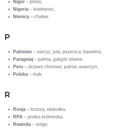
Niger
– proso,
Nigeria
– kostowiec,
Niemcy
– chaber.
P
Pakistan
– narcyz, juta, pszenica, bawełna,
Paragwaj
– palma, gałązki oliwne,
Peru
– drzewo chinowe, palma, wawrzyn,
Polska
– mak.
R
Rosja
– brzoza, stokrotka,
RPA
– protea królewska,
Rwanda
– sorgo.