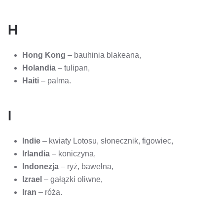
H
Hong Kong
– bauhinia blakeana,
Holandia
– tulipan,
Haiti
– palma.
I
Indie
– kwiaty Lotosu, słonecznik, figowiec,
Irlandia
– koniczyna,
Indonezja
– ryż, bawełna,
Izrael
– gałązki oliwne,
Iran
– róża.