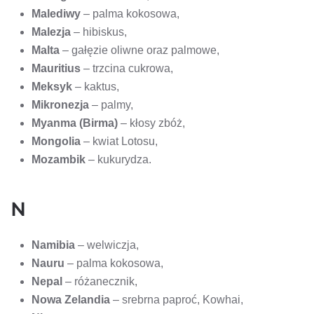
Malediwy
– palma kokosowa,
Malezja
– hibiskus,
Malta
– gałęzie oliwne oraz palmowe,
Mauritius
– trzcina cukrowa,
Meksyk
– kaktus,
Mikronezja
– palmy,
Myanma (Birma)
– kłosy zbóż,
Mongolia
– kwiat Lotosu,
Mozambik
– kukurydza.
N
Namibia
– welwiczja,
Nauru
– palma kokosowa,
Nepal
– różanecznik,
Nowa Zelandia
– srebrna paproć, Kowhai,