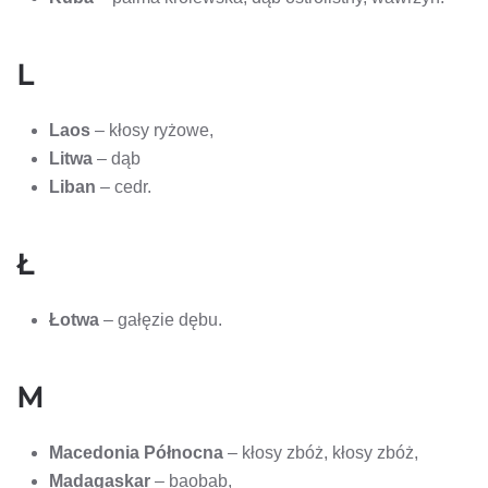
L
Laos
– kłosy ryżowe,
Litwa
– dąb
Liban
– cedr.
Ł
Łotwa
– gałęzie dębu.
M
Macedonia Północna
– kłosy zbóż, kłosy zbóż,
Madagaskar
– baobab,