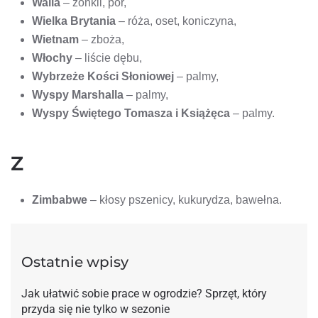
Walia
– żonkil, por,
Wielka Brytania
– róża, oset, koniczyna,
Wietnam
– zboża,
Włochy
– liście dębu,
Wybrzeże Kości Słoniowej
– palmy,
Wyspy Marshalla
– palmy,
Wyspy Świętego Tomasza i Książęca
– palmy.
Z
Zimbabwe
– kłosy pszenicy, kukurydza, bawełna.
Ostatnie wpisy
Jak ułatwić sobie prace w ogrodzie? Sprzęt, który
przyda się nie tylko w sezonie