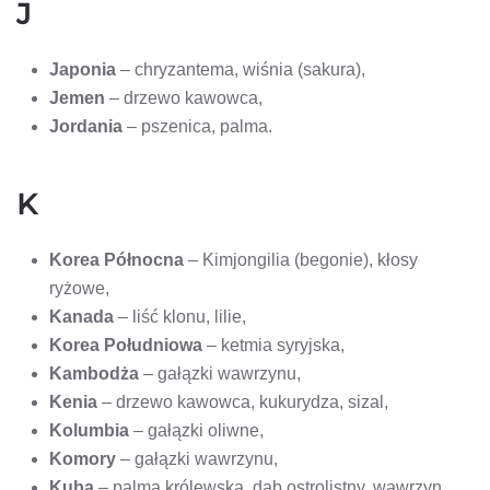
J
Japonia
– chryzantema, wiśnia (sakura),
Jemen
– drzewo kawowca,
Jordania
– pszenica, palma.
K
Korea Północna
– Kimjongilia (begonie), kłosy
ryżowe,
Kanada
– liść klonu, lilie,
Korea Południowa
– ketmia syryjska,
Kambodża
– gałązki wawrzynu,
Kenia
– drzewo kawowca, kukurydza, sizal,
Kolumbia
– gałązki oliwne,
Komory
– gałązki wawrzynu,
Kuba
– palma królewska, dąb ostrolistny, wawrzyn.