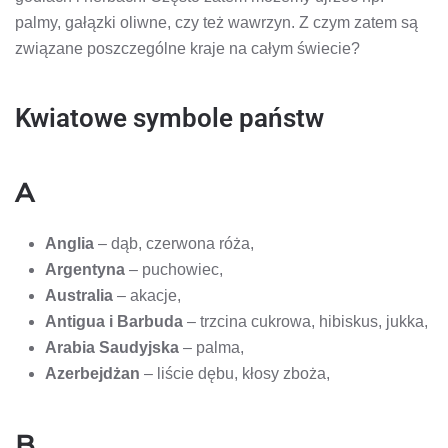
palmy, gałązki oliwne, czy też wawrzyn. Z czym zatem są
związane poszczególne kraje na całym świecie?
Kwiatowe symbole państw
A
Anglia
– dąb, czerwona róża,
Argentyna
– puchowiec,
Australia
– akacje,
Antigua i Barbuda
– trzcina cukrowa, hibiskus, jukka,
Arabia Saudyjska
– palma,
Azerbejdżan
– liście dębu, kłosy zboża,
B