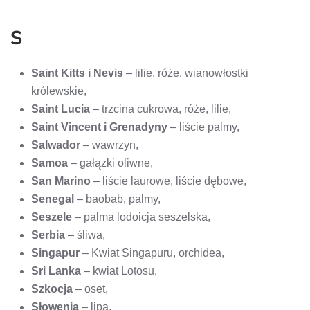
S
Saint Kitts i Nevis
– lilie, róże, wianowłostki
królewskie,
Saint Lucia
– trzcina cukrowa, róże, lilie,
Saint Vincent i Grenadyny
– liście palmy,
Salwador
– wawrzyn,
Samoa
– gałązki oliwne,
San Marino
– liście laurowe, liście dębowe,
Senegal
– baobab, palmy,
Seszele
– palma lodoicja seszelska,
Serbia
– śliwa,
Singapur
– Kwiat Singapuru, orchidea,
Sri Lanka
– kwiat Lotosu,
Szkocja
– oset,
Słowenia
– lipa,