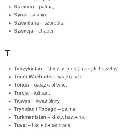
Surinam
– palma,
Syria
– jaśmin,
Szwajcaria
– szarotka,
Szwecja
– chaber.
T
Tadżykistan
– kłosy pszenicy, gałązki bawełny,
Timor Wschodni
– wiązki ryżu,
Tonga
– gałązki oliwne,
Turcja
– tulipan,
Tajwan
– kwiat śliwy,
Trynidad i Tobago
– palma,
Turkmenistan
– kłosy, bawełna,
Tuval
– liście bananowca.