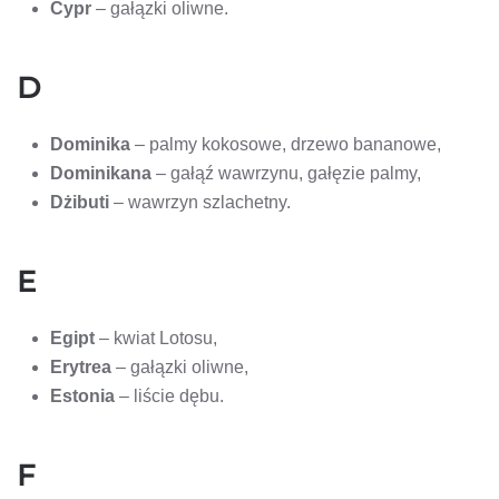
Cypr
– gałązki oliwne.
D
Dominika
– palmy kokosowe, drzewo bananowe,
Dominikana
– gałąź wawrzynu, gałęzie palmy,
Dżibuti
– wawrzyn szlachetny.
E
Egipt
– kwiat Lotosu,
Erytrea
– gałązki oliwne,
Estonia
– liście dębu.
F