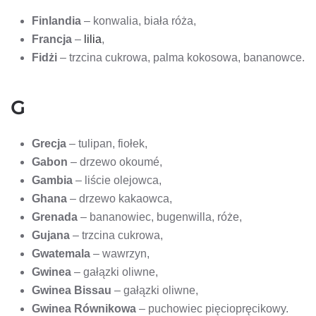
Finlandia
– konwalia, biała róża,
Francja
–
lilia
,
Fidżi
– trzcina cukrowa, palma kokosowa, bananowce.
G
Grecja
– tulipan, fiołek,
Gabon
– drzewo okoumé,
Gambia
– liście olejowca,
Ghana
– drzewo kakaowca,
Grenada
– bananowiec, bugenwilla, róże,
Gujana
– trzcina cukrowa,
Gwatemala
– wawrzyn,
Gwinea
– gałązki oliwne,
Gwinea Bissau
– gałązki oliwne,
Gwinea Równikowa
– puchowiec pięciopręcikowy.