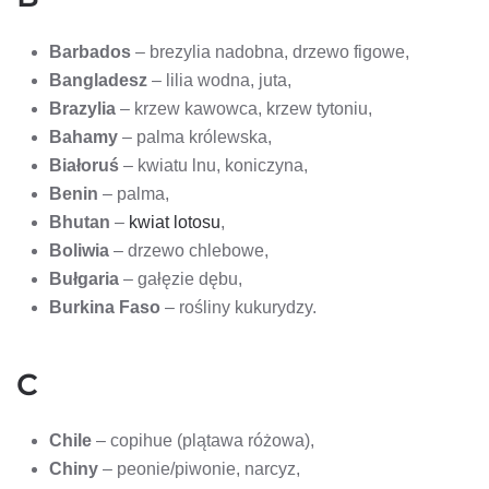
Barbados
– brezylia nadobna, drzewo figowe,
Bangladesz
– lilia wodna, juta,
Brazylia
– krzew kawowca, krzew tytoniu,
Bahamy
– palma królewska,
Białoruś
– kwiatu lnu, koniczyna,
Benin
– palma,
Bhutan
–
kwiat lotosu
,
Boliwia
– drzewo chlebowe,
Bułgaria
– gałęzie dębu,
Burkina Faso
– rośliny kukurydzy.
C
Chile
– copihue (plątawa różowa),
Chiny
– peonie/piwonie, narcyz,