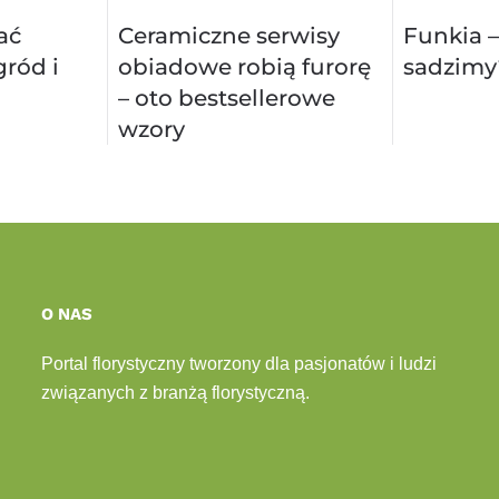
ać
Ceramiczne serwisy
Funkia –
ród i
obiadowe robią furorę
sadzimy
– oto bestsellerowe
wzory
O NAS
Portal florystyczny tworzony dla pasjonatów i ludzi
związanych z branżą florystyczną.