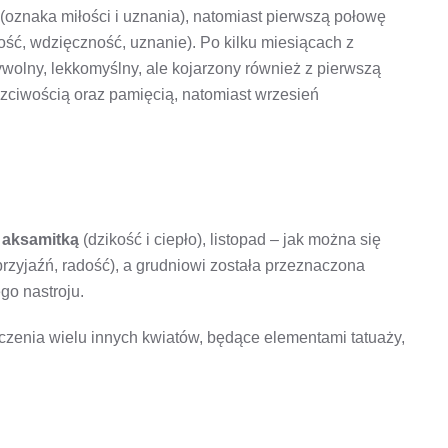
(oznaka miłości i uznania), natomiast pierwszą połowę
ość, wdzięczność, uznanie). Po kilku miesiącach z
ywolny, lekkomyślny, ale kojarzony również z pierwszą
czciwością oraz pamięcią, natomiast wrzesień
z
aksamitką
(dzikość i ciepło), listopad – jak można się
rzyjaźń, radość), a grudniowi została przeznaczona
go nastroju.
zenia wielu innych kwiatów, będące elementami tatuaży,