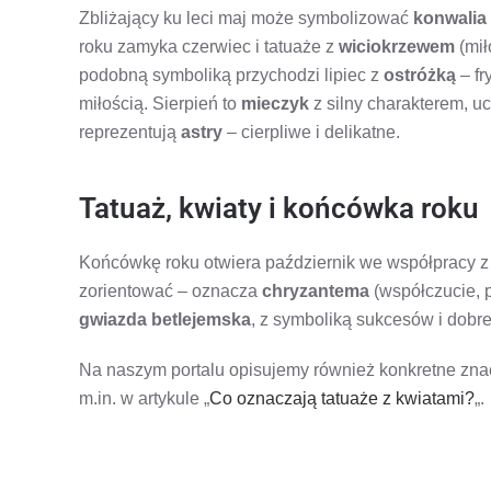
Zbliżający ku leci maj może symbolizować
konwalia
roku zamyka czerwiec i tatuaże z
wiciokrzewem
(mił
podobną symboliką przychodzi lipiec z
ostróżką
– fr
miłością. Sierpień to
mieczyk
z silny charakterem, u
reprezentują
astry
– cierpliwe i delikatne.
Tatuaż, kwiaty i końcówka roku
Końcówkę roku otwiera październik we współpracy 
zorientować – oznacza
chryzantema
(współczucie, p
gwiazda betlejemska
, z symboliką sukcesów i dobre
Na naszym portalu opisujemy również konkretne znac
m.in. w artykule „
Co oznaczają tatuaże z kwiatami?
„.