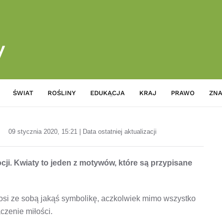
ŚWIAT
ROŚLINY
EDUKACJA
KRAJ
PRAWO
ZNA
Tatuaż w kwiaty dla każdego m
09 stycznia 2020, 15:21 | Data ostatniej aktualizacji
ji. Kwiaty to jeden z motywów, które są przypisane
osi ze sobą jakąś symbolikę, aczkolwiek mimo wszystko
czenie miłości.