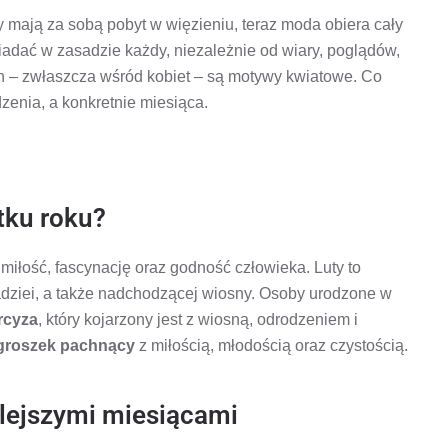
zy mają za sobą pobyt w więzieniu, teraz moda obiera cały
iadać w zasadzie każdy, niezależnie od wiary, poglądów,
ch – zwłaszcza wśród kobiet – są motywy kwiatowe. Co
zenia, a konkretnie miesiąca.
tku roku?
 miłość, fascynację oraz godność człowieka. Luty to
nadziei, a także nadchodzącej wiosny. Osoby urodzone w
rcyza
, który kojarzony jest z wiosną, odrodzeniem i
groszek pachnący
z miłością, młodością oraz czystością.
plejszymi miesiącami