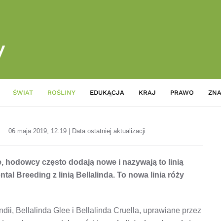
ŚWIAT
ROŚLINY
EDUKACJA
KRAJ
PRAWO
ZNA
Nowa linia róży natryskowej n
06 maja 2019, 12:19 | Data ostatniej aktualizacji
, hodowcy często dodają nowe i nazywają to linią
tal Breeding z linią Bellalinda. To nowa linia róży
ii, Bellalinda Glee i Bellalinda Cruella, uprawiane przez