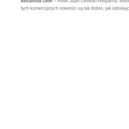
Bellalinda Glee
– mówi Juan Demian Requena. Wedł
tych komercyjnych nowości są tak dobre, jak istnieją