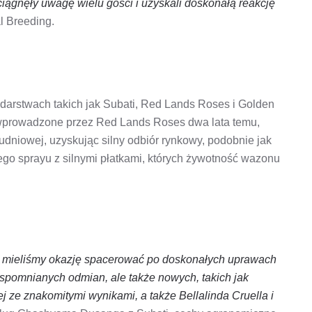
iągnęły uwagę wielu gości i uzyskali doskonałą reakcję
 Breeding.
arstwach takich jak Subati, Red Lands Roses i Golden
 wprowadzone przez Red Lands Roses dwa lata temu,
dniowej, uzyskując silny odbiór rynkowy, podobnie jak
ego sprayu z silnymi płatkami, których żywotność wazonu
ti mieliśmy okazję spacerować po doskonałych uprawach
wspomnianych odmian, ale także nowych, takich jak
ze znakomitymi wynikami, a także Bellalinda Cruella i