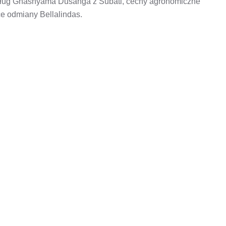
ug Ghashyama Dusanga z Subati, cechy agronomiczne
ce odmiany Bellalindas.