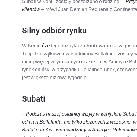
Subati w Kenii, zostały poszerzone o rodzinę. –
Przyc
klientów
– mówi Juan Demian Requena z Continental
Silny odbiór rynku
W Kenii
róże
tego rozpylacza
hodowane
są w gospod
Tulip. Początkowo dwie odmiany Bellalinda zostały
mniej więcej w tym samym czasie, co w Ameryce Połu
rynek chiński w przypadku Bellalinda Brick, czerwon
jest większa niż dwa tygodnie.
Subati
–
Podczas naszej ostatniej wizyty w kenijskim Suba
odmian Bellalinda, nie tylko złożonych z wcześniej 
Bellalinda Kiss wprowadzony w Ameryce Południowej 