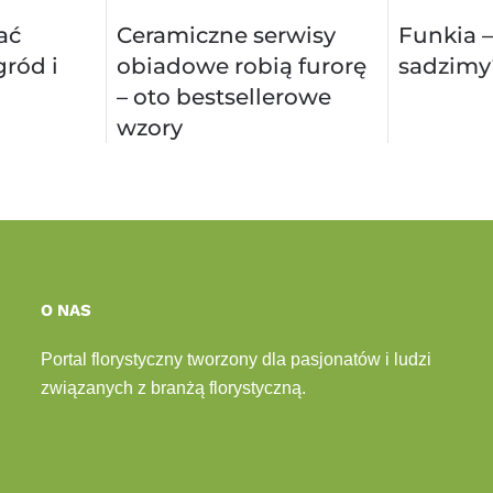
ać
Ceramiczne serwisy
Funkia –
ród i
obiadowe robią furorę
sadzimy
– oto bestsellerowe
wzory
O NAS
Portal florystyczny tworzony dla pasjonatów i ludzi
związanych z branżą florystyczną.