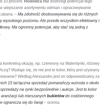
ad 10 procent.
Hodowca róż
dostrzegł potencjał tego
je w ulepszanie asortymentu odmian i opracowywanie
cabana. –
Ma zdolność dostosowywania się do różnych
 wysokiego poziomu. Ale przede wszystkim efektowny i
tkowy. Ma ogromny potencjał, aby stać się jedną z
.
a konkretną okazję, np. czerwony na Walentynki, różowy
czą? Wydaje się, że nie jest to kolor, który jest używany
zebowanie? Według Alessandro jest on odpowiedzialny za
nich 15 lat łączna sprzedaż pomarańczy wzrosła o około
sprzedaży na rynki bezpośrednie i aukcje. Jest to kolor
 aranżacji lub mieszanych
bukietów
do codziennego
ie ogranicza się do świąt
– ocenia.