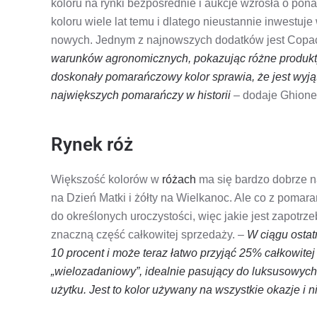
koloru na rynki bezpośrednie i aukcje wzrosła o pon
koloru wiele lat temu i dlatego nieustannie inwestu
nowych. Jednym z najnowszych dodatków jest Copa
warunków agronomicznych, pokazując różne produkty
doskonały pomarańczowy kolor sprawia, że ​​jest wyją
największych pomarańczy w historii
– dodaje Ghione
Rynek róż
Większość kolorów w
różach
ma się bardzo dobrze n
na Dzień Matki i żółty na Wielkanoc. Ale co z pomarań
do określonych uroczystości, więc jakie jest zapotr
znaczną część całkowitej sprzedaży. –
W ciągu ostat
10 procent i może teraz łatwo przyjąć 25% całkowitej 
„wielozadaniowy”, idealnie pasujący do luksusowych
użytku. Jest to kolor używany na wszystkie okazje i n