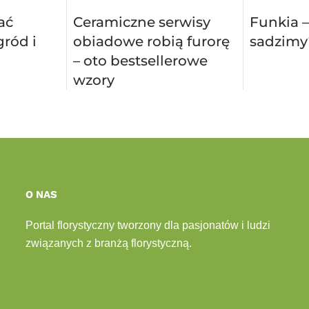
ać
Ceramiczne serwisy
Funkia –
ród i
obiadowe robią furorę
sadzimy
– oto bestsellerowe
wzory
O NAS
Portal florystyczny tworzony dla pasjonatów i ludzi
związanych z branżą florystyczną.