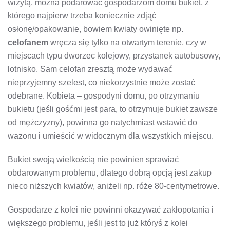
wizytą, można podarować gospodarzom domu bukiet, z
którego najpierw trzeba koniecznie zdjąć
osłonę/opakowanie, bowiem kwiaty owinięte np.
celofanem
wręcza się tylko na otwartym terenie, czy w
miejscach typu dworzec kolejowy, przystanek autobusowy,
lotnisko. Sam celofan zresztą może wydawać
nieprzyjemny szelest, co niekorzystnie może zostać
odebrane. Kobieta – gospodyni domu, po otrzymaniu
bukietu (jeśli gośćmi jest para, to otrzymuje bukiet zawsze
od mężczyzny), powinna go natychmiast wstawić do
wazonu i umieścić w widocznym dla wszystkich miejscu.
Bukiet swoją wielkością nie powinien sprawiać
obdarowanym problemu, dlatego dobrą opcją jest zakup
nieco niższych kwiatów, aniżeli np. róże 80-centymetrowe.
Gospodarze z kolei nie powinni okazywać zakłopotania i
większego problemu, jeśli jest to już któryś z kolei