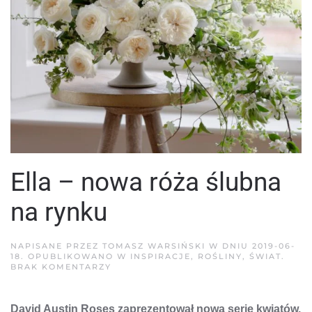
Ella – nowa róża ślubna
na rynku
NAPISANE PRZEZ
TOMASZ WARSIŃSKI
W DNIU
2019-06-
18
. OPUBLIKOWANO W
INSPIRACJE
,
ROŚLINY
,
ŚWIAT
.
DO
BRAK KOMENTARZY
ELLA
–
NOWA
David Austin Roses zaprezentował nową serię kwiatów.
RÓŻA