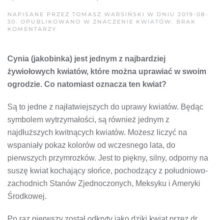
NAPISANE PRZEZ
TOMASZ WARSIŃSKI
W DNIU
2019-08-
30
. OPUBLIKOWANO W
ZNACZENIE KWIATÓW
.
BRAK
DO
KOMENTARZY
ZNACZENIE
KWIATÓW:
CO
Cynia (jakobinka) jest jednym z najbardziej
OZNACZA
CYNIA
żywiołowych kwiatów, które można uprawiać w swoim
(JAKOBINKA)?
ogrodzie. Co natomiast oznacza ten kwiat?
Są to jedne z najłatwiejszych do uprawy kwiatów. Będąc
symbolem wytrzymałości, są również jednym z
najdłuższych kwitnących kwiatów. Możesz liczyć na
wspaniały pokaz kolorów od wczesnego lata, do
pierwszych przymrozków. Jest to piękny, silny, odporny na
suszę kwiat kochający słońce, pochodzący z południowo-
zachodnich Stanów Zjednoczonych, Meksyku i Ameryki
Środkowej.
Po raz pierwszy został odkryty jako dziki kwiat przez dr