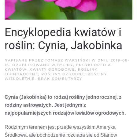
Encyklopedia kwiatów i
roślin: Cynia, Jakobinka
NAPISANE PRZEZ
TOMASZ WARSIŃSKI
W DNIU
2019-08-
16
. OPUBLIKOWANO W
BYLINY
,
ENCYKLOPEDIA
KWIATÓW
,
KWIATY OGRODOWE
,
ROŚLINY
JEDNOROCZNE
,
ROŚLINY OZDOBNE
,
ROŚLINY
DO
WIELOLETNIE
.
BRAK KOMENTARZY
ENCYKLOPEDIA
KWIATÓW
I
Cynia (Jakobinka) to rodzaj rośliny jednorocznej, z
ROŚLIN:
CYNIA,
rodziny astrowatych. Jest jednym z
JAKOBINKA
najpopularniejszych rodzajów kwiatów ogrodowych.
Rodzimym terenem jest przede wszystkim Ameryka
Środkowa, ale pochodzenie rozciąga się od Stanów