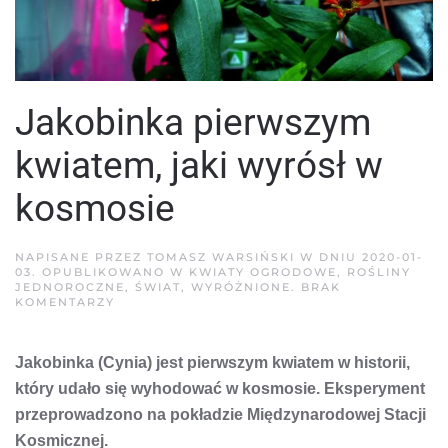
Jakobinka pierwszym
kwiatem, jaki wyrósł w
kosmosie
NAPISANE PRZEZ
TOMASZ WARSIŃSKI
W DNIU
2020-01-
03
. OPUBLIKOWANO W
KWIATY OGRODOWE
,
ROŚLINY
JEDNOROCZNE
,
ŚWIAT
,
WYRÓŻNIONE
.
BRAK
DO
KOMENTARZY
JAKOBINKA
PIERWSZYM
KWIATEM,
Jakobinka (Cynia) jest pierwszym kwiatem w historii,
JAKI
WYRÓSŁ
który udało się wyhodować w kosmosie. Eksperyment
W
KOSMOSIE
przeprowadzono na pokładzie Międzynarodowej Stacji
Kosmicznej.