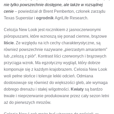
nie tylko powszechnie dostępne, ale także w rozsądnej
cenie
– powiedział dr Brent Pemberton, członek zarządu
Texas Superstar i
ogrodnik
AgriLife Research.
Celozja New Look jest rocznikiem z jasnoczerwonymi
pióropuszami, które wznoszą się ponad ciemne, brązowe
liście
. Ze względu na ich cechy charakterystyczne, są
również powszechnie nazywane „pierzastym amarantem”
lub „celozą z piór”. Kontrast liści czerwonych i brązowych
przyciąga wzrok. Ma egzotyczny wygląd, który dobrze
komponuje się z każdym krajobrazem. Celosia New Look
woli pełne słońce i toleruje lekki odcień. Odmiana
dostosowuje się również do większości gleb, ale wymaga
dobrego drenażu i stałej wilgotności.
Kwiaty
są bardzo
trwałe i nieprzerwanie produkowane przez cały sezon letni
aż do pierwszych mrozów.