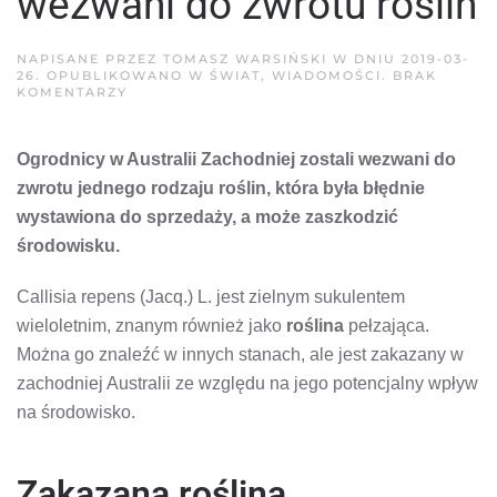
wezwani do zwrotu roślin
NAPISANE PRZEZ
TOMASZ WARSIŃSKI
W DNIU
2019-03-
26
. OPUBLIKOWANO W
ŚWIAT
,
WIADOMOŚCI
.
BRAK
DO
KOMENTARZY
OGRODNICY
W
AUSTRALII
Ogrodnicy w Australii Zachodniej zostali wezwani do
WEZWANI
DO
zwrotu jednego rodzaju roślin, która była błędnie
ZWROTU
ROŚLIN
wystawiona do sprzedaży, a może zaszkodzić
środowisku.
Callisia repens (Jacq.) L. jest zielnym sukulentem
wieloletnim, znanym również jako
roślina
pełzająca.
Można go znaleźć w innych stanach, ale jest zakazany w
zachodniej Australii ze względu na jego potencjalny wpływ
na środowisko.
Zakazana roślina