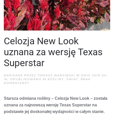
Celozja New Look
uznana za wersję Texas
Superstar
NAPISANE PRZEZ
TOMASZ WARSIŃSKI
W DNIU
2019-04-
16
. OPUBLIKOWANO W
ROŚLINY
,
ŚWIAT
.
BRAK
DO
KOMENTARZY
CELOZJA
NEW
LOOK
Starsza odmiana rośliny – Celozja New Look – została
UZNANA
ZA
uznana za najnowszą wersję Texas Superstar na
WERSJĘ
TEXAS
podstawie jej doskonałej wydajności w całym stanie.
SUPERSTAR