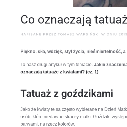
Co oznaczają tatuaż
NAPISANE PRZEZ
TOMASZ WARSIŃSKI
W DNIU
201
Piękno, siła, wdzięk, styl życia, nieśmiertelnoś
To nasz drugi artykuł w tym temacie.
Jakie znaczenia
oznaczają tatuaże z kwiatami? (cz. 1)
.
Tatuaż z goździkami
Jako że kwiaty te są często wybierane na Dzień Mat
osób, które niedawno straciły matki. Goździki wystę
barwami, na rzecz kolorów.