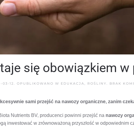
taje się obowiązkiem w 
9-03-12
. OPUBLIKOWANO W
EDUKACJA
,
ROŚLINY
.
BRAK KOM
kcesywnie sami przejść na nawozy organiczne, zanim czekać
 Biota Nutrients BV, producenci powinni przejść na
nawozy org
ogą inwestować w zrównoważoną przyszłość w odpowiednim czas