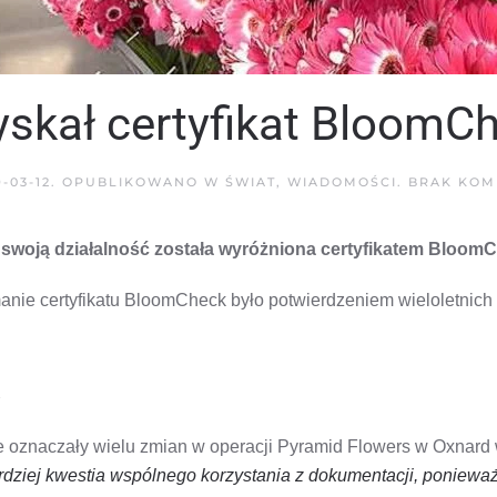
yskał certyfikat BloomC
9-03-12
. OPUBLIKOWANO W
ŚWIAT
,
WIADOMOŚCI
.
BRAK KOM
swoją działalność została wyróżniona certyfikatem Bloom
nie certyfikatu BloomCheck było potwierdzeniem wieloletnich p
 oznaczały wielu zmian w operacji Pyramid Flowers w Oxnard w 
rdziej kwestia wspólnego korzystania z dokumentacji, ponieważ