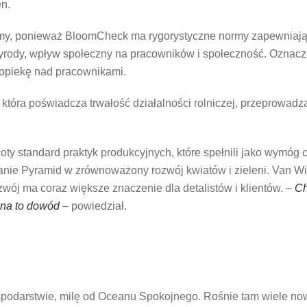
n.
firmy, ponieważ BloomCheck ma rygorystyczne normy zapewniaj
rzyrody, wpływ społeczny na pracowników i społeczność. Oznacza
 opiekę nad pracownikami.
, która poświadcza trwałość działalności rolniczej, przeprowadz
ty standard praktyk produkcyjnych, które spełnili jako wymóg c
anie Pyramid w zrównoważony rozwój kwiatów i zieleni. Van Wi
ój ma coraz większe znaczenie dla detalistów i klientów. –
Ch
 na to dowód
– powiedział.
spodarstwie, milę od Oceanu Spokojnego. Rośnie tam wiele now