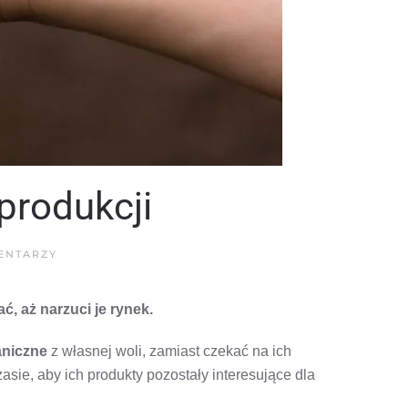
produkcji
DO
ENTARZY
NAWÓZ
ORGANICZNY
STAJE
, aż narzuci je rynek.
SIĘ
OBOWIĄZKIEM
W
PRODUKCJI
aniczne
z własnej woli, zamiast czekać na ich
ie, aby ich produkty pozostały interesujące dla