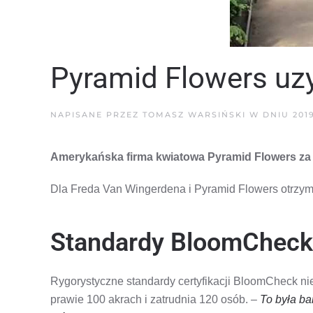
Pyramid Flowers uz
NAPISANE PRZEZ
TOMASZ WARSIŃSKI
W DNIU
201
Amerykańska firma kwiatowa Pyramid Flowers za 
Dla Freda Van Wingerdena i Pyramid Flowers otrzyma
Standardy BloomCheck
Rygorystyczne standardy certyfikacji BloomCheck nie
prawie 100 akrach i zatrudnia 120 osób. –
To była ba