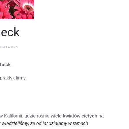
heck
DO
ENTARZY
PYRAMID
FLOWERS
UZYSKAŁ
Check.
CERTYFIKAT
BLOOMCHECK
raktyk firmy.
Kalifornii, gdzie rośnie
wiele kwiatów ciętych
na
 wiedzieliśmy, że od lat działamy w ramach