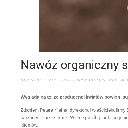
Nawóz organiczny s
NAPISANE PRZEZ
TOMASZ WARSIŃSKI
W DNIU
201
Wygląda na to, że producenci kwiatów powinni su
Zdaniem Petera Kleina, dyrektora i właściciela firmy
narzucenie przez rynek. W ten sposób plantatorzy m
klientów.