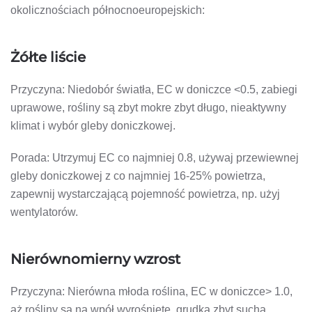
okolicznościach północnoeuropejskich:
Żółte liście
Przyczyna: Niedobór światła, EC w doniczce <0.5, zabiegi
uprawowe, rośliny są zbyt mokre zbyt długo, nieaktywny
klimat i wybór gleby doniczkowej.
Porada: Utrzymuj EC co najmniej 0.8, używaj przewiewnej
gleby doniczkowej z co najmniej 16-25% powietrza,
zapewnij wystarczającą pojemność powietrza, np. użyj
wentylatorów.
Nierównomierny wzrost
Przyczyna: Nierówna młoda roślina, EC w doniczce> 1.0,
aż rośliny są na wpół wyrośnięte, grudka zbyt sucha,