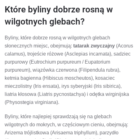
Które byliny dobrze rosną w
wilgotnych glebach?
Byliny, które dobrze rosną w wilgotnych glebach
słonecznych miejsc, obejmują:
tatarak zwyczajny
(Acorus
calamus), trojeście różowe (Asclepias incarnata), sadziec
purpurowy (Eutrochium purpureum / Eupatorium
purpureum), wiązówka czerwona (Filipendula rubra),
ketmia bagienna (Hibiscus moscheutos), kosaciec
mieczolistny (Iris ensata), irys syberyjski (Iris sibirica),
liatria kłosowa (Liatris pycnostachya) i odętka wirginijska
(Physostegia virginiana).
Byliny, które najlepiej sprawdzają się na glebach
wilgotnych do mokrych, w częściowym cieniu, obejmują:
Arizema trójlistkowa (Arisaema triphyllum), parzydło