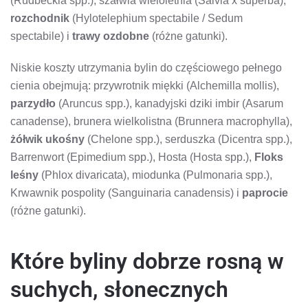
(Rudbeckia spp.), szałwia wieloletnia (Salvia x superba),
rozchodnik
(Hylotelephium spectabile / Sedum
spectabile) i
trawy ozdobne
(różne gatunki).
Niskie koszty utrzymania bylin do częściowego pełnego
cienia obejmują: przywrotnik miękki (Alchemilla mollis),
parzydło
(Aruncus spp.), kanadyjski dziki imbir (Asarum
canadense), brunera wielkolistna (Brunnera macrophylla),
żółwik ukośny
(Chelone spp.), serduszka (Dicentra spp.),
Barrenwort (Epimedium spp.), Hosta (Hosta spp.),
Floks
leśny
(Phlox divaricata), miodunka (Pulmonaria spp.),
Krwawnik pospolity (Sanguinaria canadensis) i
paprocie
(różne gatunki).
Które byliny dobrze rosną w
suchych, słonecznych