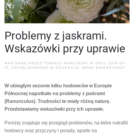
Problemy z jaskrami.
Wskazówki przy uprawie
NAPISANE PRZEZ
TOMASZ WARSIŃSKI
W DNIU
2019-07-
DO
17
. OPUBLIKOWANO W
EDUKACJA
.
BRAK KOMENTARZY
PR
Z
JAS
W ubiegłym sezonie kilku hodowców w Europie
WS
PRZ
Północnej napotkało na problemy z jaskrami
UP
(Ranunculus). Trudności te miały różną naturę.
Przedstawiamy wskazówki przy ich uprawie.
Poniżej znajduje się przegląd problemów, na które natrafili
hodowcy oraz przyczyny i porady, oparte na