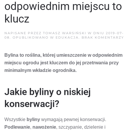
odpowiednim miejscu to
klucz
NAPISANE PRZEZ
TOMASZ WARSIŃSKI
W DNIU
2019-07-
DO
08
. OPUBLIKOWANO W
EDUKACJA
.
BRAK KOMENTARZY
UM
BY
W
Bylina to roślina, której umieszczenie w odpowiednim
OD
MI
miejscu ogrodu jest kluczem do jej przetrwania przy
TO
KL
minimalnym wkładzie ogrodnika.
Jakie byliny o niskiej
konserwacji?
Wszystkie
byliny
wymagają pewnej konserwacji.
Podlewanie
,
nawożenie
, szczypanie, dzielenie i