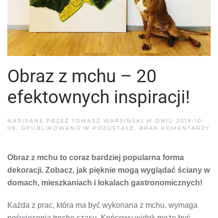
Obraz z mchu – 20
efektownych inspiracji!
NAPISANE PRZEZ
TOMASZ WARSIŃSKI
W DNIU
2019-10-
D
09
. OPUBLIKOWANO W
POZOSTAŁE
.
BRAK KOMENTARZY
O
Z
M
Obraz z mchu to coraz bardziej popularna forma
–
20
dekoracji. Zobacz, jak pięknie mogą wyglądać ściany w
E
IN
domach, mieszkaniach i lokalach gastronomicznych!
Każda z prac, która ma być wykonana z mchu, wymaga
poświęcenia trochę czasu. Końcowy widok może być