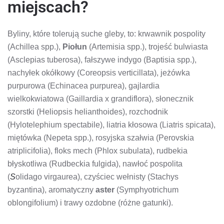
miejscach?
Byliny, które tolerują suche gleby, to: krwawnik pospolity
(Achillea spp.),
Piołun
(Artemisia spp.), trojeść bulwiasta
(Asclepias tuberosa), fałszywe indygo (Baptisia spp.),
nachyłek okółkowy (Coreopsis verticillata), jeżówka
purpurowa (Echinacea purpurea), gajlardia
wielkokwiatowa (Gaillardia x grandiflora), słonecznik
szorstki (Heliopsis helianthoides), rozchodnik
(Hylotelephium spectabile), liatria kłosowa (Liatris spicata),
miętówka (Nepeta spp.), rosyjska szałwia (Perovskia
atriplicifolia), floks mech (Phlox subulata), rudbekia
błyskotliwa (Rudbeckia fulgida), nawłoć pospolita
(
S
olidago virgaurea), czyściec wełnisty (Stachys
byzantina), aromatyczny
aster
(Symphyotrichum
oblongifolium) i trawy ozdobne (różne gatunki).