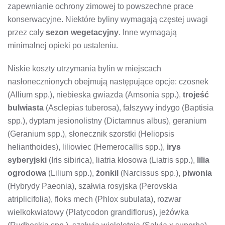
zapewnianie ochrony zimowej to powszechne prace
konserwacyjne. Niektóre byliny wymagają częstej uwagi
przez cały
sezon wegetacyjny
. Inne wymagają
minimalnej opieki po ustaleniu.
Niskie koszty utrzymania bylin w miejscach
nasłonecznionych obejmują następujące opcje: czosnek
(Allium spp.), niebieska gwiazda (Amsonia spp.),
trojeść
bulwiasta
(Asclepias tuberosa), fałszywy indygo (Baptisia
spp.), dyptam jesionolistny (Dictamnus albus), geranium
(Geranium spp.), słonecznik szorstki (Heliopsis
helianthoides), liliowiec (Hemerocallis spp.),
irys
syberyjski
(Iris sibirica), liatria kłosowa (Liatris spp.),
lilia
ogrodowa
(Lilium spp.),
żonkil
(Narcissus spp.),
piwonia
(Hybrydy Paeonia), szałwia rosyjska (Perovskia
atriplicifolia), floks mech (Phlox subulata), rozwar
wielkokwiatowy (Platycodon grandiflorus), jeżówka