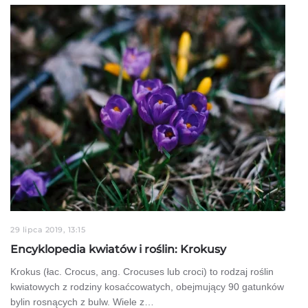
29 lipca 2019, 13:15
Encyklopedia kwiatów i roślin: Krokusy
Krokus (łac. Crocus, ang. Crocuses lub croci) to rodzaj roślin
kwiatowych z rodziny kosaćcowatych, obejmujący 90 gatunków
bylin rosnących z bulw. Wiele z…