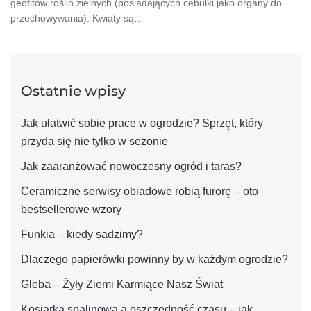
geofitów roślin zielnych (posiadających cebulki jako organy do
przechowywania). Kwiaty są…
Ostatnie wpisy
Jak ułatwić sobie prace w ogrodzie? Sprzęt, który
przyda się nie tylko w sezonie
Jak zaaranżować nowoczesny ogród i taras?
Ceramiczne serwisy obiadowe robią furorę – oto
bestsellerowe wzory
Funkia – kiedy sadzimy?
Dlaczego papierówki powinny by w każdym ogrodzie?
Gleba – Żyły Ziemi Karmiące Nasz Świat
Kosiarka spalinowa a oszczędność czasu – jak