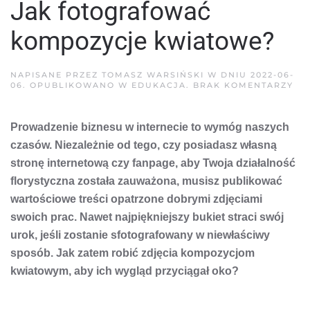
Jak fotografować
kompozycje kwiatowe?
NAPISANE PRZEZ
TOMASZ WARSIŃSKI
W DNIU
2022-06-
DO
06
. OPUBLIKOWANO W
EDUKACJA
.
BRAK KOMENTARZY
JA
FO
KO
Prowadzenie biznesu w internecie to wymóg naszych
KW
czasów. Niezależnie od tego, czy posiadasz własną
stronę internetową czy fanpage, aby Twoja działalność
florystyczna została zauważona, musisz publikować
wartościowe treści opatrzone dobrymi zdjęciami
swoich prac. Nawet najpiękniejszy bukiet straci swój
urok, jeśli zostanie sfotografowany w niewłaściwy
sposób. Jak zatem robić zdjęcia kompozycjom
kwiatowym, aby ich wygląd przyciągał oko?