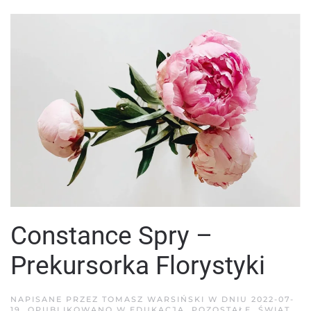
Constance Spry –
Prekursorka Florystyki
NAPISANE PRZEZ
TOMASZ WARSIŃSKI
W DNIU
2022-07-
19
. OPUBLIKOWANO W
EDUKACJA
,
POZOSTAŁE
,
ŚWIAT
.