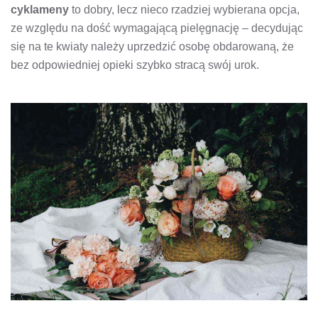
cyklameny
to dobry, lecz nieco rzadziej wybierana opcja,
ze względu na dość wymagającą pielęgnację – decydując
się na te kwiaty należy uprzedzić osobę obdarowaną, że
bez odpowiedniej opieki szybko stracą swój urok.