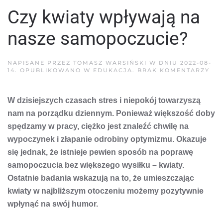
Czy kwiaty wpływają na
nasze samopoczucie?
NAPISANE PRZEZ
TOMASZ WARSIŃSKI
W DNIU
2022-08-
DO
14
. OPUBLIKOWANO W
EDUKACJA
.
BRAK KOMENTARZY
CZY
KWI
WP
W dzisiejszych czasach stres i niepokój towarzyszą
NA
NA
nam na porządku dziennym. Ponieważ większość doby
SA
spędzamy w pracy, ciężko jest znaleźć chwilę na
wypoczynek i złapanie odrobiny optymizmu. Okazuje
się jednak, że istnieje pewien sposób na poprawę
samopoczucia bez większego wysiłku – kwiaty.
Ostatnie badania wskazują na to, że umieszczając
kwiaty w najbliższym otoczeniu możemy pozytywnie
wpłynąć na swój humor.