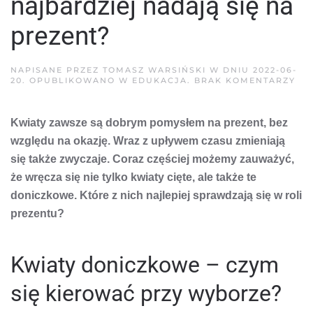
najbardziej nadają się na
prezent?
NAPISANE PRZEZ
TOMASZ WARSIŃSKI
W DNIU
2022-06-
DO
20
. OPUBLIKOWANO W
EDUKACJA
.
BRAK KOMENTARZY
KT
KW
DO
Kwiaty zawsze są dobrym pomysłem na prezent, bez
NA
NA
względu na okazję. Wraz z upływem czasu zmieniają
SIĘ
NA
się także zwyczaje. Coraz częściej możemy zauważyć,
PR
że wręcza się nie tylko kwiaty cięte, ale także te
doniczkowe. Które z nich najlepiej sprawdzają się w roli
prezentu?
Kwiaty doniczkowe – czym
się kierować przy wyborze?