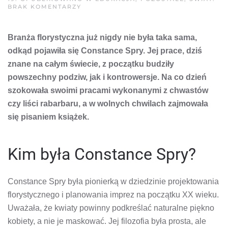
DO
BRAK KOMENTARZY
CONSTANCE
SPRY
–
Branża florystyczna już nigdy nie była taka sama,
PREKURSORKA
FLORYSTYKI
odkąd pojawiła się Constance Spry. Jej prace, dziś
znane na całym świecie, z początku budziły
powszechny podziw, jak i kontrowersje. Na co dzień
szokowała swoimi pracami wykonanymi z chwastów
czy liści rabarbaru, a w wolnych chwilach zajmowała
się pisaniem książek.
Kim była Constance Spry?
Constance Spry była pionierką w dziedzinie projektowania
florystycznego i planowania imprez na początku XX wieku.
Uważała, że kwiaty powinny podkreślać naturalne piękno
kobiety, a nie je maskować. Jej filozofia była prosta, ale