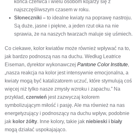
końca czerwca i wielu osobom kojarzy się z
najszczęśliwszym czasem w roku.
Słoneczniki –
to idealne kwiaty na poprawę nastroju.
Są duże, jasne i piękne, a jeden rzut oka na nie
sprawia, że na naszych twarzach maluje się uśmiech.
Co ciekawe, kolor kwiatów może również wpływać na to,
jak bardzo podnoszą nas na duchu. Według Leatrice
Eiseman, dyrektor wykonawczej
Pantone Color Institute
,
„nasza reakcja na kolor jest intensywnie emocjonalna, a
kwiaty mogą być katalizatorem uczuć, które stymulują coś
więcej niż tylko nasze zmysły wzroku i zapachu.” Na
przykład,
czerwień
jest zazwyczaj kolorem
symbolizującym miłość i pasję. Ale ma również na nas
energetyzujący i podnoszący na duchu wpływ, podobnie
jak
kolor żółty
. Inne kolory, takie jak
niebieski i biały
mogą działać uspokajająco.