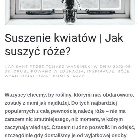
Suszenie kwiatów | Jak
suszyć róże?
NAPISANE PRZEZ
TOMASZ WARSIŃSKI
W DNIU
2022-09-
08
. OPUBLIKOWANO W
EDUKACJA
,
INSPIRACJE
,
RÓŻE
,
DO
WYRÓŻNIONE
.
BRAK KOMENTARZY
SUSZENIE
KWIATÓW
|
Wszyscy chcemy, by rośliny, którymi nas obdarowano,
JAK
SUSZYĆ
zostały z nami jak najdłużej. Do tych najbardziej
RÓŻE?
popularnych z całą pewnością należą róże – nie ma
zarazem nic smutniejszego, niż moment, w którym
zaczynają więdnąć. Czasem trudno pozwolić im odejść,
szczególnie gdy dostaliśmy je od wyjątkowej osoby.