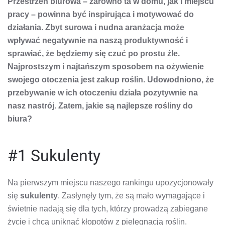
Przestrzeń biurowa – zarówno ta w domu, jak i miejscu
BI
–
pracy – powinna być inspirująca i motywować do
TO
5
działania. Zbyt surowa i nudna aranżacja może
wpływać negatywnie na naszą produktywność i
sprawiać, że będziemy się czuć po prostu źle.
Najprostszym i najtańszym sposobem na ożywienie
swojego otoczenia jest zakup roślin. Udowodniono, że
przebywanie w ich otoczeniu działa pozytywnie na
nasz nastrój. Zatem, jakie są najlepsze rośliny do
biura?
#1 Sukulenty
Na pierwszym miejscu naszego rankingu upozycjonowały
się
sukulenty
. Zasłynęły tym, że są mało wymagające i
świetnie nadają się dla tych, którzy prowadzą zabiegane
życie i chcą uniknąć kłopotów z pielęgnacją roślin.