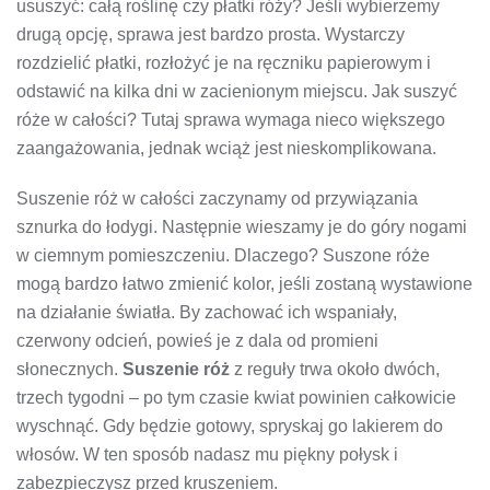
ususzyć: całą roślinę czy płatki róży? Jeśli wybierzemy
drugą opcję, sprawa jest bardzo prosta. Wystarczy
rozdzielić płatki, rozłożyć je na ręczniku papierowym i
odstawić na kilka dni w zacienionym miejscu. Jak suszyć
róże w całości? Tutaj sprawa wymaga nieco większego
zaangażowania, jednak wciąż jest nieskomplikowana.
Suszenie róż w całości zaczynamy od przywiązania
sznurka do łodygi. Następnie wieszamy je do góry nogami
w ciemnym pomieszczeniu. Dlaczego? Suszone róże
mogą bardzo łatwo zmienić kolor, jeśli zostaną wystawione
na działanie światła. By zachować ich wspaniały,
czerwony odcień, powieś je z dala od promieni
słonecznych.
Suszenie róż
z reguły trwa około dwóch,
trzech tygodni – po tym czasie kwiat powinien całkowicie
wyschnąć. Gdy będzie gotowy, spryskaj go lakierem do
włosów. W ten sposób nadasz mu piękny połysk i
zabezpieczysz przed kruszeniem.