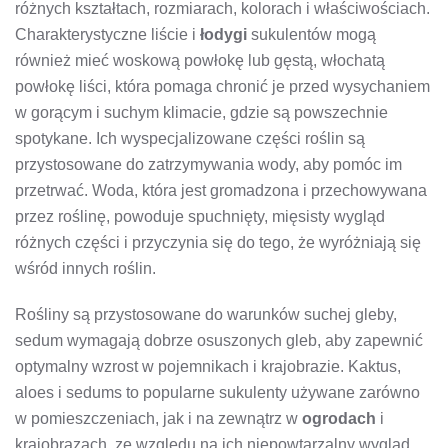
różnych kształtach, rozmiarach, kolorach i właściwościach.
Charakterystyczne liście i
łodygi
sukulentów mogą
również mieć woskową powłokę lub gęstą, włochatą
powłokę liści, która pomaga chronić je przed wysychaniem
w gorącym i suchym klimacie, gdzie są powszechnie
spotykane. Ich wyspecjalizowane części roślin są
przystosowane do zatrzymywania wody, aby pomóc im
przetrwać. Woda, która jest gromadzona i przechowywana
przez roślinę, powoduje spuchnięty, mięsisty wygląd
różnych części i przyczynia się do tego, że wyróżniają się
wśród innych roślin.
Rośliny są przystosowane do warunków suchej gleby,
sedum wymagają dobrze osuszonych gleb, aby zapewnić
optymalny wzrost w pojemnikach i krajobrazie. Kaktus,
aloes i sedums to popularne sukulenty używane zarówno
w pomieszczeniach, jak i na zewnątrz w
ogrodach
i
krajobrazach, ze względu na ich niepowtarzalny wygląd.