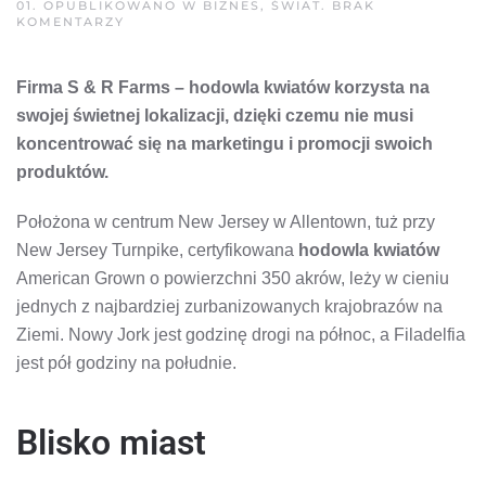
01
. OPUBLIKOWANO W
BIZNES
,
ŚWIAT
.
BRAK
DO
KOMENTARZY
HODOWLA
KWIATÓW
Z
Firma S & R Farms – hodowla kwiatów korzysta na
USA
KORZYSTA
swojej świetnej lokalizacji, dzięki czemu nie musi
NA
LOKALIZACJI
koncentrować się na marketingu i promocji swoich
FIRMY
produktów.
Położona w centrum New Jersey w Allentown, tuż przy
New Jersey Turnpike, certyfikowana
hodowla kwiatów
American Grown o powierzchni 350 akrów, leży w cieniu
jednych z najbardziej zurbanizowanych krajobrazów na
Ziemi. Nowy Jork jest godzinę drogi na północ, a Filadelfia
jest pół godziny na południe.
Blisko miast