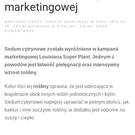
marketingowej
NAPISANE PRZEZ
TOMASZ WARSIŃSKI
W DNIU
2019-03-
26
. OPUBLIKOWANO W
ROŚLINY
,
ŚWIAT
.
BRAK
DO
KOMENTARZY
SEDUM
CYTRYNOWE
WYRÓŻNIONE
Sedum cytrynowe zostało wyróżnione w kampanii
W
KAMPANII
marketingowej Louisiana Super Plant. Jednym z
MARKETINGOWEJ
powodów jest łatwość pielęgnacji oraz intensywny
wzrost rośliny.
Kolor liści tej
rośliny
sprawia, że ​​jest uderzająca w
krajobrazie obok innych roślin jednorocznych i bylin.
Sedum cytrynowe najlepiej uprawiać w pełnym słońcu, jak
kaktus i inne soczyste rośliny, w dodatku jest odporne na
suszę i ciepło.