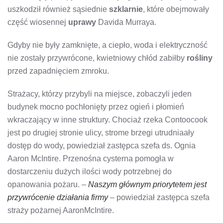
uszkodził również sąsiednie
szklarnie
, które obejmowały
część wiosennej
uprawy
Davida Murraya.
Gdyby nie były zamknięte, a ciepło, woda i elektryczność
nie zostały przywrócone, kwietniowy chłód zabiłby
rośliny
przed zapadnięciem zmroku.
Strażacy, którzy przybyli na miejsce, zobaczyli jeden
budynek mocno pochłonięty przez ogień i płomień
wkraczający w inne struktury. Chociaż rzeka Contoocook
jest po drugiej stronie ulicy, strome brzegi utrudniaały
dostęp do wody, powiedział zastępca szefa ds. Ognia
Aaron McIntire. Przenośna cysterna pomogła w
dostarczeniu dużych ilości wody potrzebnej do
opanowania pożaru. –
Naszym głównym priorytetem jest
przywrócenie działania firmy
– powiedział zastępca szefa
straży pożarnej AaronMcIntire.