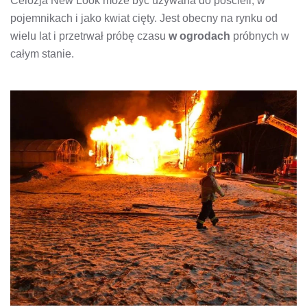
Celozja New Look może być używana do pościeli, w
pojemnikach i jako kwiat cięty. Jest obecny na rynku od
wielu lat i przetrwał próbę czasu
w ogrodach
próbnych w
całym stanie.