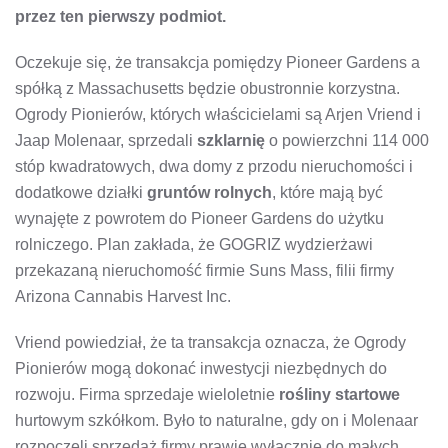
MLN
przez ten pierwszy podmiot.
DOLARÓW
Oczekuje się, że transakcja pomiędzy Pioneer Gardens a
spółką z Massachusetts będzie obustronnie korzystna.
Ogrody Pionierów, których właścicielami są Arjen Vriend i
Jaap Molenaar, sprzedali
szklarnię
o powierzchni 114 000
stóp kwadratowych, dwa domy z przodu nieruchomości i
dodatkowe działki
gruntów rolnych
, które mają być
wynajęte z powrotem do Pioneer Gardens do użytku
rolniczego. Plan zakłada, że ​​GOGRIZ wydzierżawi
przekazaną nieruchomość firmie Suns Mass, filii firmy
Arizona Cannabis Harvest Inc.
Vriend powiedział, że ta transakcja oznacza, że ​​Ogrody
Pionierów mogą dokonać inwestycji niezbędnych do
rozwoju. Firma sprzedaje wieloletnie
rośliny startowe
hurtowym szkółkom. Było to naturalne, gdy on i Molenaar
rozpoczęli sprzedaż firmy prawie wyłącznie do małych