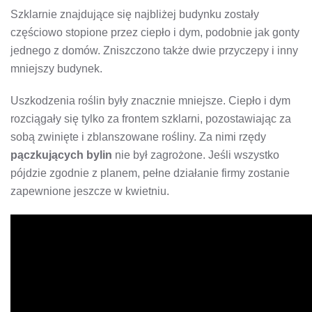
Szklarnie znajdujące się najbliżej budynku zostały
częściowo stopione przez ciepło i dym, podobnie jak gonty
jednego z domów. Zniszczono także dwie przyczepy i inny
mniejszy budynek.
Uszkodzenia roślin były znacznie mniejsze. Ciepło i dym
rozciągały się tylko za frontem szklarni, pozostawiając za
sobą zwinięte i zblanszowane rośliny. Za nimi rzędy
pączkujących bylin
nie był zagrożone. Jeśli wszystko
pójdzie zgodnie z planem, pełne działanie firmy zostanie
zapewnione jeszcze w kwietniu.