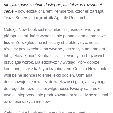
nie tylko powszechnie dostępne, ale także w rozsądnej
cenie
– powiedział dr Brent Pemberton, członek zarządu
Texas Superstar i
ogrodnik
AgriLife Research.
Celozja New Look jest rocznikiem z jasnoczerwonymi
pióropuszami, które wznoszą się ponad ciemne, brązowe
liście
. Ze względu na ich cechy charakterystyczne, są
również powszechnie nazywane „pierzastym amarantem”
lub „celozą z piór”. Kontrast liści czerwonych i brązowych
przyciąga wzrok. Ma egzotyczny wygląd, który dobrze
komponuje się z każdym krajobrazem. Celosia New Look
woli pełne słońce i toleruje lekki odcień. Odmiana
dostosowuje się również do większości gleb, ale wymaga
dobrego drenażu i stałej wilgotności.
Kwiaty
są bardzo
trwałe i nieprzerwanie produkowane przez cały sezon letni
aż do pierwszych mrozów.