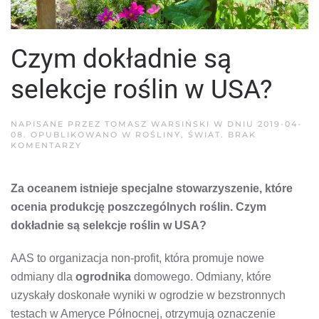
Czym dokładnie są
selekcje roślin w USA?
NAPISANE PRZEZ
TOMASZ WARSIŃSKI
W DNIU
2019-04-
08
. OPUBLIKOWANO W
ROŚLINY
,
ŚWIAT
.
BRAK
DO
KOMENTARZY
CZYM
DOKŁADNIE
SĄ
Za oceanem istnieje specjalne stowarzyszenie, które
SELEKCJE
ROŚLIN
ocenia produkcję poszczególnych roślin. Czym
W
USA?
dokładnie są selekcje roślin w USA?
AAS to organizacja non-profit, która promuje nowe
odmiany dla
ogrodnika
domowego. Odmiany, które
uzyskały doskonałe wyniki w ogrodzie w bezstronnych
testach w Ameryce Północnej, otrzymują oznaczenie