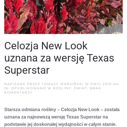
Celozja New Look
uznana za wersję Texas
Superstar
NAPISANE PRZEZ
TOMASZ WARSIŃSKI
W DNIU
2019-04-
16
. OPUBLIKOWANO W
ROŚLINY
,
ŚWIAT
.
BRAK
DO
KOMENTARZY
CELOZJA
NEW
LOOK
Starsza odmiana rośliny – Celozja New Look – została
UZNANA
ZA
uznana za najnowszą wersję Texas Superstar na
WERSJĘ
TEXAS
podstawie jej doskonałej wydajności w całym stanie.
SUPERSTAR