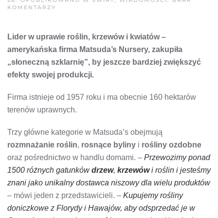
DO
KOMENTARZY
AMERYKAŃSKA
FIRMA
ZAKUPIŁA
Lider w uprawie roślin, krzewów i kwiatów –
„SŁONECZNĄ
SZKLARNIĘ”
amerykańska firma Matsuda’s Nursery, zakupiła
„słoneczną szklarnię”, by jeszcze bardziej zwiększyć
efekty swojej produkcji.
Firma istnieje od 1957 roku i ma obecnie 160 hektarów
terenów uprawnych.
Trzy główne kategorie w Matsuda’s obejmują
rozmnażanie roślin
,
rosnące byliny
i
rośliny ozdobne
oraz pośrednictwo w handlu domami. –
Przewozimy ponad
1500 różnych gatunków
drzew
,
krzewów
i roślin i jesteśmy
znani jako unikalny dostawca niszowy dla wielu produktów
– mówi jeden z przedstawicieli. –
Kupujemy rośliny
doniczkowe z Florydy i Hawajów, aby odsprzedać je w