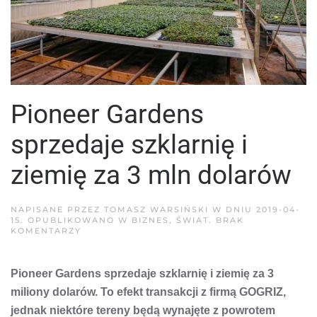
Pioneer Gardens
sprzedaje szklarnię i
ziemię za 3 mln dolarów
NAPISANE PRZEZ
TOMASZ WARSIŃSKI
W DNIU
2019-04-
15
. OPUBLIKOWANO W
BIZNES
,
ŚWIAT
.
BRAK
DO
KOMENTARZY
PIONEER
GARDENS
SPRZEDAJE
Pioneer Gardens sprzedaje szklarnię i ziemię za 3
SZKLARNIĘ
I
miliony dolarów. To efekt transakcji z firmą GOGRIZ,
ZIEMIĘ
ZA
jednak niektóre tereny będą wynajęte z powrotem
3