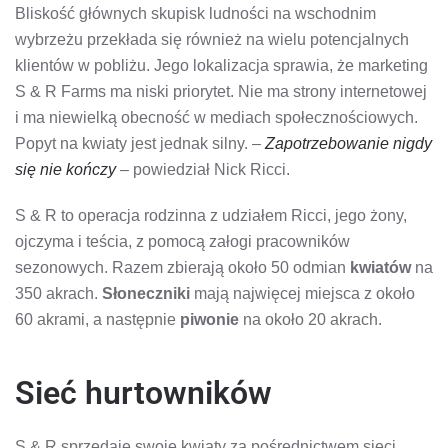
Bliskość głównych skupisk ludności na wschodnim
wybrzeżu przekłada się również na wielu potencjalnych
klientów w pobliżu. Jego lokalizacja sprawia, że ​​marketing
S & R Farms ma niski priorytet. Nie ma strony internetowej
i ma niewielką obecność w mediach społecznościowych.
Popyt na kwiaty jest jednak silny. –
Zapotrzebowanie nigdy
się nie kończy
– powiedział Nick Ricci.
S & R to operacja rodzinna z udziałem Ricci, jego żony,
ojczyma i teścia, z pomocą załogi pracowników
sezonowych. Razem zbierają około 50 odmian
kwiatów
na
350 akrach.
Słoneczniki
mają najwięcej miejsca z około
60 akrami, a następnie
piwonie
na około 20 akrach.
Sieć hurtowników
S & R sprzedaje swoje kwiaty za pośrednictwem sieci