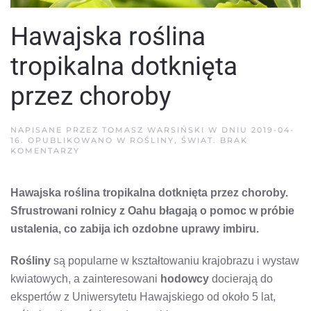
Hawajska roślina
tropikalna dotknięta
przez choroby
NAPISANE PRZEZ
TOMASZ WARSIŃSKI
W DNIU
2019-04-
16
. OPUBLIKOWANO W
ROŚLINY
,
ŚWIAT
.
BRAK
DO
KOMENTARZY
HAWAJSKA
ROŚLINA
TROPIKALNA
Hawajska roślina tropikalna dotknięta przez choroby.
DOTKNIĘTA
PRZEZ
Sfrustrowani rolnicy z Oahu błagają o pomoc w próbie
CHOROBY
ustalenia, co zabija ich ozdobne uprawy imbiru.
Rośliny
są popularne w kształtowaniu krajobrazu i wystaw
kwiatowych, a zainteresowani
hodowcy
docierają do
ekspertów z Uniwersytetu Hawajskiego od około 5 lat,