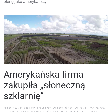
ofertę jako amerykańscy.
Amerykańska firma
zakupiła „słoneczną
szklarnię”
NAPISANE PRZEZ
TOMASZ WARSIŃSKI
W DNIU
2019-03-
28
. OPUBLIKOWANO W
ŚWIAT
,
WIADOMOŚCI
.
BRAK