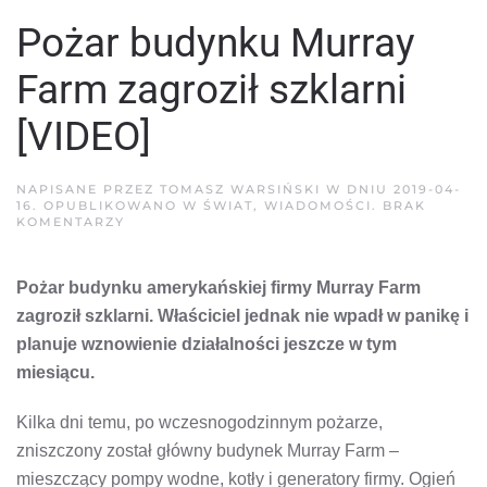
Pożar budynku Murray
Farm zagroził szklarni
[VIDEO]
NAPISANE PRZEZ
TOMASZ WARSIŃSKI
W DNIU
2019-04-
16
. OPUBLIKOWANO W
ŚWIAT
,
WIADOMOŚCI
.
BRAK
DO
KOMENTARZY
POŻAR
BUDYNKU
MURRAY
Pożar budynku amerykańskiej firmy Murray Farm
FARM
ZAGROZIŁ
zagroził szklarni. Właściciel jednak nie wpadł w panikę i
SZKLARNI
[VIDEO]
planuje wznowienie działalności jeszcze w tym
miesiącu.
Kilka dni temu, po wczesnogodzinnym pożarze,
zniszczony został główny budynek Murray Farm –
mieszczący pompy wodne, kotły i generatory firmy. Ogień