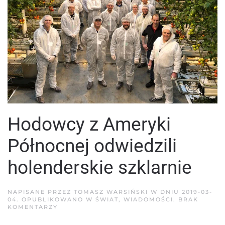
Hodowcy z Ameryki
Północnej odwiedzili
holenderskie szklarnie
NAPISANE PRZEZ
TOMASZ WARSIŃSKI
W DNIU
2019-03-
04
. OPUBLIKOWANO W
ŚWIAT
,
WIADOMOŚCI
.
BRAK
DO
KOMENTARZY
HODOWCY
Z