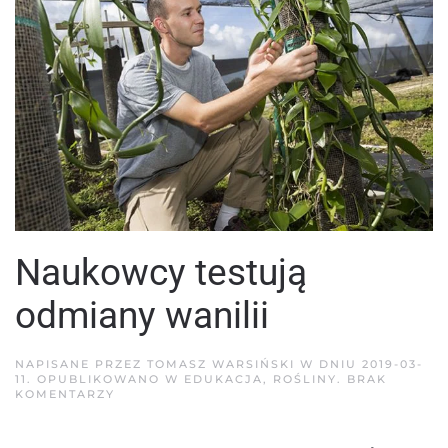
Naukowcy testują
odmiany wanilii
NAPISANE PRZEZ
TOMASZ WARSIŃSKI
W DNIU
2019-03-
11
. OPUBLIKOWANO W
EDUKACJA
,
ROŚLINY
.
BRAK
DO
KOMENTARZY
NAUKOWCY
TESTUJĄ
ODMIANY