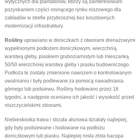
wytycznych dla plantatorów, którzy są zainteresowani
pozyskaniem części rosnącego rynku niszowego dla
zakładów w strefie przybrzeżnej bez kosztownych
modernizacji infrastruktury.
Rośliny
uprawiano w doniczkach z otworami drenażowymi
wypełnionymi podłożem doniczkowym, wierzchnią
warstwą gleby, piaskiem gruboziarnistym lub mieszanką
50/50 wierzchniej warstwy gleby i piasku budowniczego.
Podłoża te zostały zmienione nawozem o kontrolowanym
uwalnianiu i były podlewane za pomocą nawadniania
górnego lub podsiewu. Rośliny hodowano przez 16
tygodni, a następnie oceniano ich jakość i wysokość przed
niszczycielskimi zbiorami.
Niebieskooka trawa i strzała ałunowa działały najlepiej,
gdy były podsiewane i hodowane na podłożu
doniczkowym lub piasku. Najlepiej rosła złota bacopa