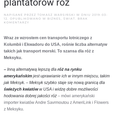
plantatorów róż
NAPISANE PRZEZ
TOMASZ WARSIŃSKI
W DNIU
2019-03-
12
. OPUBLIKOWANO W
BIZNES
,
ŚWIAT
.
BRAK
DO
KOMENTARZY
MEKSYK
NOWĄ
ALTERNATYWĄ
Wraz ze wzrostem cen transportu lotniczego z
DLA
PLANTATORÓW
Kolumbii i Ekwadoru do USA, rośnie liczba alternatyw
RÓŻ
takich jak transport morski. To szansa dla róż z
Meksyku.
–
Inną alternatywą lepszą dla
róż na rynku
amerykańskim
jest uprawianie ich w innym miejscu, takim
jak Meksyk. – Meksyk szybko staje się nową granicą dla
świeżych kwiatów
w USA i widzę dobre możliwości
hodowania dobrej jakości róż
– mówi amerykański
importer kwiatów Andre Savrmoutou z AmeriLink i Flowers
z Meksyku.