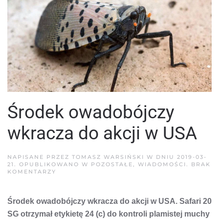
Środek owadobójczy
wkracza do akcji w USA
NAPISANE PRZEZ
TOMASZ WARSIŃSKI
W DNIU
2019-03-
21
. OPUBLIKOWANO W
POZOSTAŁE
,
WIADOMOŚCI
.
BRAK
DO
KOMENTARZY
ŚRODEK
OWADOBÓJCZY
WKRACZA
Środek owadobójczy wkracza do akcji w USA. Safari 20
DO
AKCJI
SG otrzymał etykietę 24 (c) do kontroli plamistej muchy
W