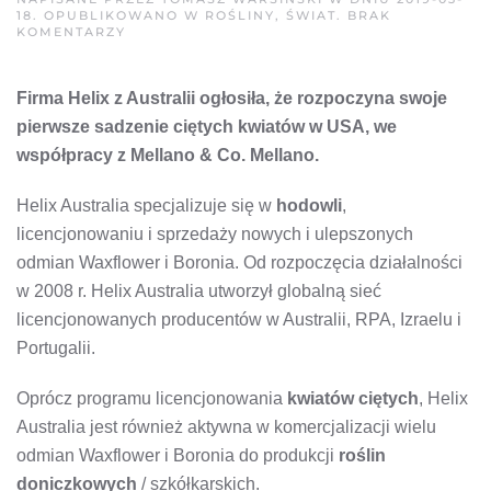
18
. OPUBLIKOWANO W
ROŚLINY
,
ŚWIAT
.
BRAK
DO
KOMENTARZY
HELIX
AUSTRALIA
ROZPOCZYNA
Firma Helix z Australii ogłosiła, że rozpoczyna swoje
PROGRAM
SADZENIA
pierwsze sadzenie ciętych kwiatów w USA, we
W
USA
współpracy z Mellano & Co. Mellano.
Helix Australia specjalizuje się w
hodowli
,
licencjonowaniu i sprzedaży nowych i ulepszonych
odmian Waxflower i Boronia. Od rozpoczęcia działalności
w 2008 r. Helix Australia utworzył globalną sieć
licencjonowanych producentów w Australii, RPA, Izraelu i
Portugalii.
Oprócz programu licencjonowania
kwiatów ciętych
, Helix
Australia jest również aktywna w komercjalizacji wielu
odmian Waxflower i Boronia do produkcji
roślin
doniczkowych
/ szkółkarskich.