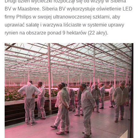
Drugi dzień wycieczki rozpoczął się od wizyty w Siberia
BV w Maasbree. Siberia BV wykorzystuje oświetlenie LED
firmy Philips w swojej ultranowoczesnej szklarni, aby
uprawiać sałatę i warzywa liściaste w systemie uprawy
rynien na obszarze ponad 9 hektarów (22 akry).