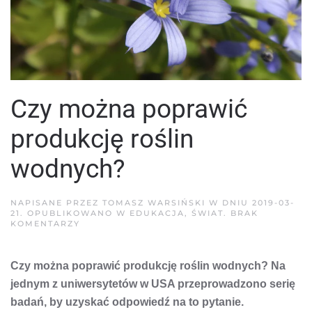
Czy można poprawić
produkcję roślin
wodnych?
NAPISANE PRZEZ
TOMASZ WARSIŃSKI
W DNIU
2019-03-
21
. OPUBLIKOWANO W
EDUKACJA
,
ŚWIAT
.
BRAK
DO
KOMENTARZY
CZY
MOŻNA
POPRAWIĆ
Czy można poprawić produkcję roślin wodnych? Na
PRODUKCJĘ
ROŚLIN
jednym z uniwersytetów w USA przeprowadzono serię
WODNYCH?
badań, by uzyskać odpowiedź na to pytanie.