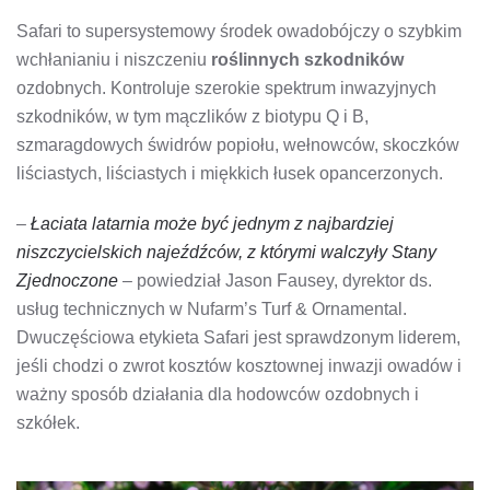
Safari to supersystemowy środek owadobójczy o szybkim
wchłanianiu i niszczeniu
roślinnych szkodników
ozdobnych. Kontroluje szerokie spektrum inwazyjnych
szkodników, w tym mączlików z biotypu Q i B,
szmaragdowych świdrów popiołu, wełnowców, skoczków
liściastych, liściastych i miękkich łusek opancerzonych.
–
Łaciata latarnia może być jednym z najbardziej
niszczycielskich najeźdźców, z którymi walczyły Stany
Zjednoczone
– powiedział Jason Fausey, dyrektor ds.
usług technicznych w Nufarm’s Turf & Ornamental.
Dwuczęściowa etykieta Safari jest sprawdzonym liderem,
jeśli chodzi o zwrot kosztów kosztownej inwazji owadów i
ważny sposób działania dla hodowców ozdobnych i
szkółek.