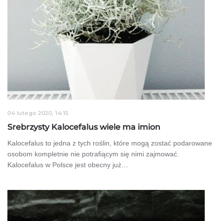
04 lutego 2020, 14:15
Srebrzysty Kalocefalus wiele ma imion
Kalocefalus to jedna z tych roślin, które mogą zostać podarowane
osobom kompletnie nie potrafiącym się nimi zajmować.
Kalocefalus w Polsce jest obecny już…