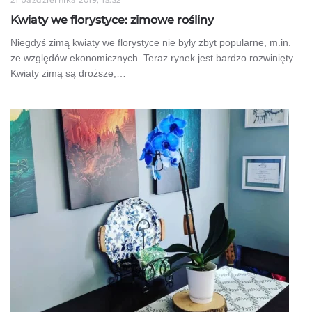
Kwiaty we florystyce: zimowe rośliny
Niegdyś zimą kwiaty we florystyce nie były zbyt popularne, m.in.
ze względów ekonomicznych. Teraz rynek jest bardzo rozwinięty.
Kwiaty zimą są droższe,…