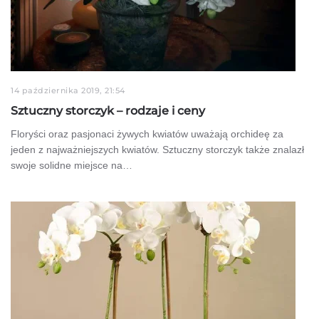
14 października 2019, 21:54
Sztuczny storczyk – rodzaje i ceny
Floryści oraz pasjonaci żywych kwiatów uważają orchideę za
jeden z najważniejszych kwiatów. Sztuczny storczyk także znalazł
swoje solidne miejsce na…