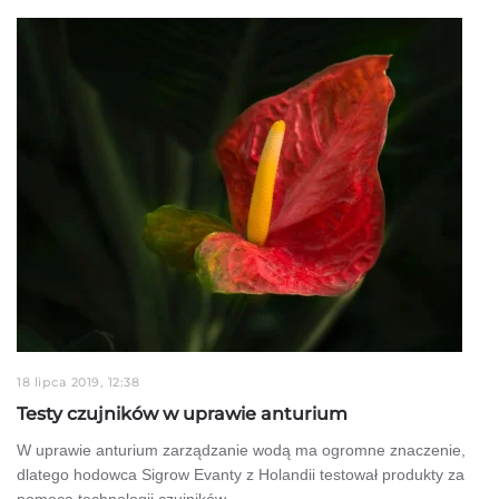
18 lipca 2019, 12:38
Testy czujników w uprawie anturium
W uprawie anturium zarządzanie wodą ma ogromne znaczenie,
dlatego hodowca Sigrow Evanty z Holandii testował produkty za
pomocą technologii czujników. …