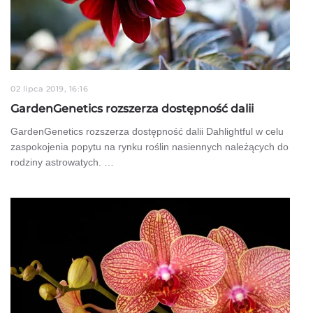
02 lipca 2019, 16:16
GardenGenetics rozszerza dostępność dalii
GardenGenetics rozszerza dostępność dalii Dahlightful w celu
zaspokojenia popytu na rynku roślin nasiennych należących do
rodziny astrowatych. …