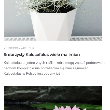
04 lutego 2020, 14:15
Srebrzysty Kalocefalus wiele ma imion
Kalocefalus to jedna z tych roślin, które mogą zostać podarowane
osobom kompletnie nie potrafiącym się nimi zajmować.
Kalocefalus w Polsce jest obecny już…