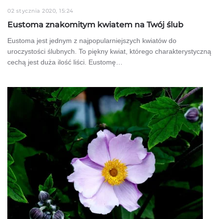
02 stycznia 2020, 15:24
Eustoma znakomitym kwiatem na Twój ślub
Eustoma jest jednym z najpopularniejszych kwiatów do
uroczystości ślubnych. To piękny kwiat, którego charakterystyczną
cechą jest duża ilość liści. Eustomę…