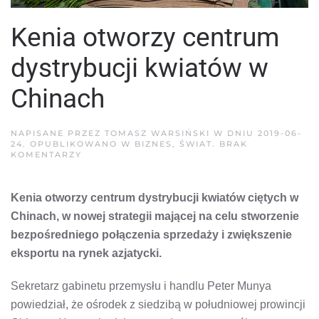
Kenia otworzy centrum
dystrybucji kwiatów w
Chinach
NAPISANE PRZEZ
TOMASZ WARSIŃSKI
W DNIU
2019-06-
24
. OPUBLIKOWANO W
BIZNES
,
ŚWIAT
.
BRAK
DO
KOMENTARZY
KENIA
OTWORZY
CENTRUM
Kenia otworzy centrum dystrybucji kwiatów ciętych w
DYSTRYBUCJI
KWIATÓW
Chinach, w nowej strategii mającej na celu stworzenie
W
CHINACH
bezpośredniego połączenia sprzedaży i zwiększenie
eksportu na rynek azjatycki.
Sekretarz gabinetu przemysłu i handlu Peter Munya
powiedział, że ośrodek z siedzibą w południowej prowincji