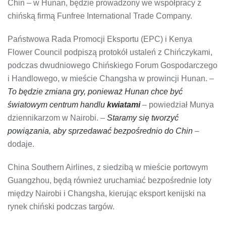
Chin – w Hunan, będzie prowadzony we współpracy z
chińską firmą Funfree International Trade Company.
Państwowa Rada Promocji Eksportu (EPC) i Kenya
Flower Council podpiszą protokół ustaleń z Chińczykami,
podczas dwudniowego Chińskiego Forum Gospodarczego
i Handlowego, w mieście Changsha w prowincji Hunan. –
To będzie zmiana gry, ponieważ Hunan chce być
światowym centrum handlu
kwiatami
– powiedział Munya
dziennikarzom w Nairobi. –
Staramy się tworzyć
powiązania, aby sprzedawać bezpośrednio do Chin
–
dodaje.
China Southern Airlines, z siedzibą w mieście portowym
Guangzhou, będą również uruchamiać bezpośrednie loty
między Nairobi i Changsha, kierując eksport kenijski na
rynek chiński podczas targów.