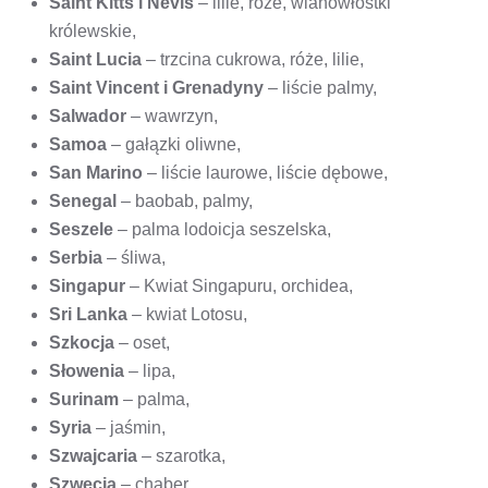
Saint Kitts i Nevis
– lilie, róże, wianowłostki
królewskie,
Saint Lucia
– trzcina cukrowa, róże, lilie,
Saint Vincent i Grenadyny
– liście palmy,
Salwador
– wawrzyn,
Samoa
– gałązki oliwne,
San Marino
– liście laurowe, liście dębowe,
Senegal
– baobab, palmy,
Seszele
– palma lodoicja seszelska,
Serbia
– śliwa,
Singapur
– Kwiat Singapuru, orchidea,
Sri Lanka
– kwiat Lotosu,
Szkocja
– oset,
Słowenia
– lipa,
Surinam
– palma,
Syria
– jaśmin,
Szwajcaria
– szarotka,
Szwecja
– chaber.