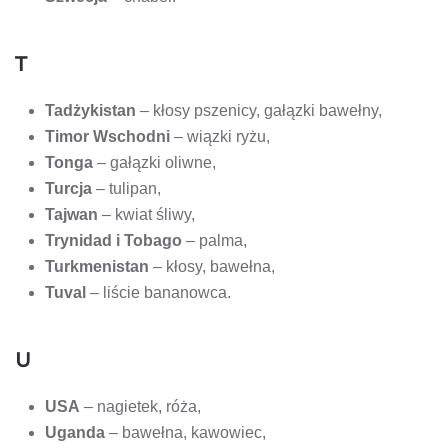
T
Tadżykistan
– kłosy pszenicy, gałązki bawełny,
Timor Wschodni
– wiązki ryżu,
Tonga
– gałązki oliwne,
Turcja
– tulipan,
Tajwan
– kwiat śliwy,
Trynidad i Tobago
– palma,
Turkmenistan
– kłosy, bawełna,
Tuval
– liście bananowca.
U
USA
– nagietek, róża,
Uganda
– bawełna, kawowiec,