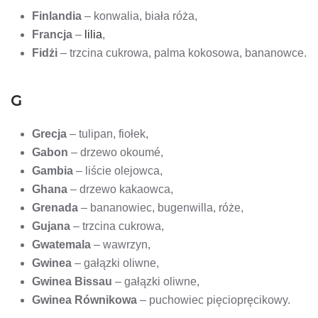
Finlandia
– konwalia, biała róża,
Francja
–
lilia
,
Fidżi
– trzcina cukrowa, palma kokosowa, bananowce.
G
Grecja
– tulipan, fiołek,
Gabon
– drzewo okoumé,
Gambia
– liście olejowca,
Ghana
– drzewo kakaowca,
Grenada
– bananowiec, bugenwilla, róże,
Gujana
– trzcina cukrowa,
Gwatemala
– wawrzyn,
Gwinea
– gałązki oliwne,
Gwinea Bissau
– gałązki oliwne,
Gwinea Równikowa
– puchowiec pięciopręcikowy.