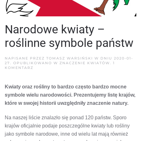
Narodowe kwiaty –
roślinne symbole państw
NAPISANE PRZEZ
TOMASZ WARSIŃSKI
W DNIU
2020-01-
27
. OPUBLIKOWANO W
ZNACZENIE KWIATÓW
.
1
DO
KOMENTARZ
NARODOWE
KWIATY
–
Kwiaty oraz rośliny to bardzo często bardzo mocne
ROŚLINNE
SYMBOLE
symbole wielu narodowości. Prezentujemy listę krajów,
PAŃSTW
które w swojej historii uwzględniły znaczenie natury.
Na naszej liście znalazło się ponad 120 państw. Sporo
krajów oficjalnie podaje poszczególne kwiaty lub rośliny
jako symbole narodowe, inne od wielu lat mają również