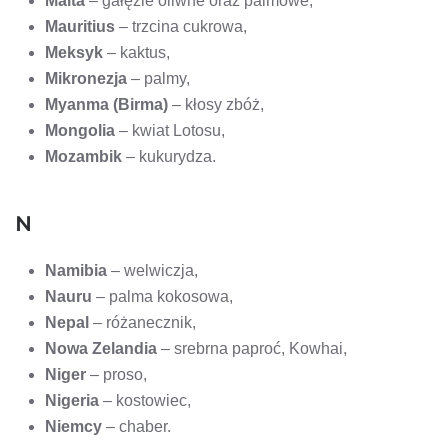
Malta
– gałęzie oliwne oraz palmowe,
Mauritius
– trzcina cukrowa,
Meksyk
– kaktus,
Mikronezja
– palmy,
Myanma (Birma)
– kłosy zbóż,
Mongolia
– kwiat Lotosu,
Mozambik
– kukurydza.
N
Namibia
– welwiczja,
Nauru
– palma kokosowa,
Nepal
– różanecznik,
Nowa Zelandia
– srebrna paproć, Kowhai,
Niger
– proso,
Nigeria
– kostowiec,
Niemcy
– chaber.