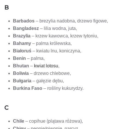
B
Barbados
– brezylia nadobna, drzewo figowe,
Bangladesz
– lilia wodna, juta,
Brazylia
– krzew kawowca, krzew tytoniu,
Bahamy
– palma królewska,
Białoruś
– kwiatu lnu, koniczyna,
Benin
– palma,
Bhutan
–
kwiat lotosu
,
Boliwia
– drzewo chlebowe,
Bułgaria
– gałęzie dębu,
Burkina Faso
– rośliny kukurydzy.
C
Chile
– copihue (plątawa różowa),
Chiny
– peonie/piwonie, narcyz,