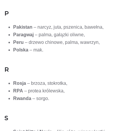
P
Pakistan
– narcyz, juta, pszenica, bawełna,
Paragwaj
– palma, gałązki oliwne,
Peru
– drzewo chinowe, palma, wawrzyn,
Polska
– mak.
R
Rosja
– brzoza, stokrotka,
RPA
– protea królewska,
Rwanda
– sorgo.
S