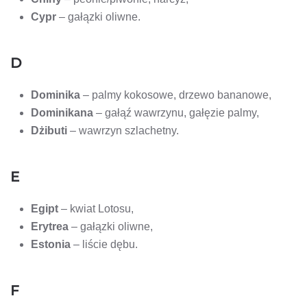
Cypr
– gałązki oliwne.
D
Dominika
– palmy kokosowe, drzewo bananowe,
Dominikana
– gałąź wawrzynu, gałęzie palmy,
Dżibuti
– wawrzyn szlachetny.
E
Egipt
– kwiat Lotosu,
Erytrea
– gałązki oliwne,
Estonia
– liście dębu.
F