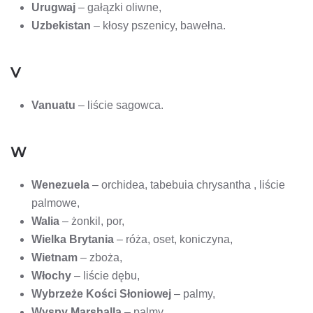
Urugwaj
– gałązki oliwne,
Uzbekistan
– kłosy pszenicy, bawełna.
V
Vanuatu
– liście sagowca.
W
Wenezuela
– orchidea, tabebuia chrysantha , liście
palmowe,
Walia
– żonkil, por,
Wielka Brytania
– róża, oset, koniczyna,
Wietnam
– zboża,
Włochy
– liście dębu,
Wybrzeże Kości Słoniowej
– palmy,
Wyspy Marshalla
– palmy,