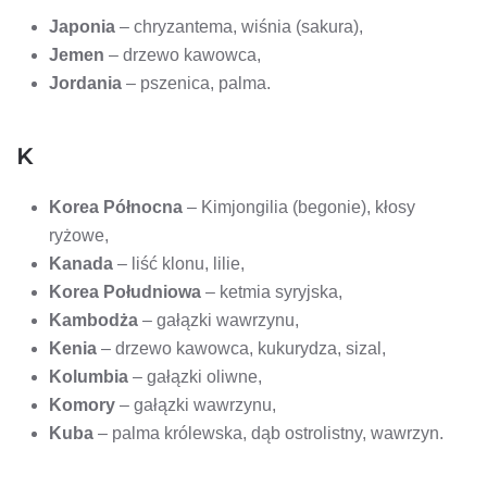
Japonia
– chryzantema, wiśnia (sakura),
Jemen
– drzewo kawowca,
Jordania
– pszenica, palma.
K
Korea Północna
– Kimjongilia (begonie), kłosy
ryżowe,
Kanada
– liść klonu, lilie,
Korea Południowa
– ketmia syryjska,
Kambodża
– gałązki wawrzynu,
Kenia
– drzewo kawowca, kukurydza, sizal,
Kolumbia
– gałązki oliwne,
Komory
– gałązki wawrzynu,
Kuba
– palma królewska, dąb ostrolistny, wawrzyn.