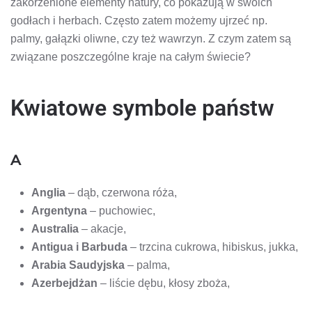
zakorzenione elementy natury, co pokazują w swoich
godłach i herbach. Często zatem możemy ujrzeć np.
palmy, gałązki oliwne, czy też wawrzyn. Z czym zatem są
związane poszczególne kraje na całym świecie?
Kwiatowe symbole państw
A
Anglia
– dąb, czerwona róża,
Argentyna
– puchowiec,
Australia
– akacje,
Antigua i Barbuda
– trzcina cukrowa, hibiskus, jukka,
Arabia Saudyjska
– palma,
Azerbejdżan
– liście dębu, kłosy zboża,