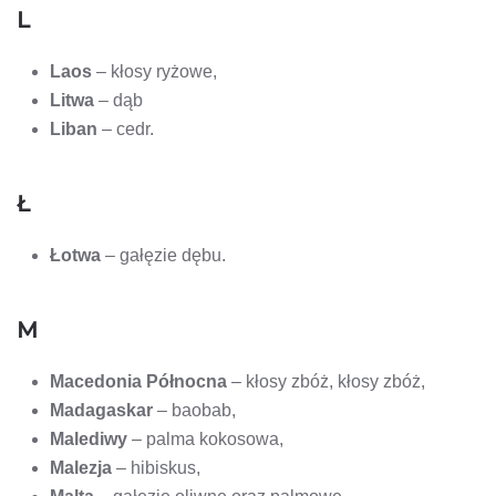
L
Laos
– kłosy ryżowe,
Litwa
– dąb
Liban
– cedr.
Ł
Łotwa
– gałęzie dębu.
M
Macedonia Północna
– kłosy zbóż, kłosy zbóż,
Madagaskar
– baobab,
Malediwy
– palma kokosowa,
Malezja
– hibiskus,