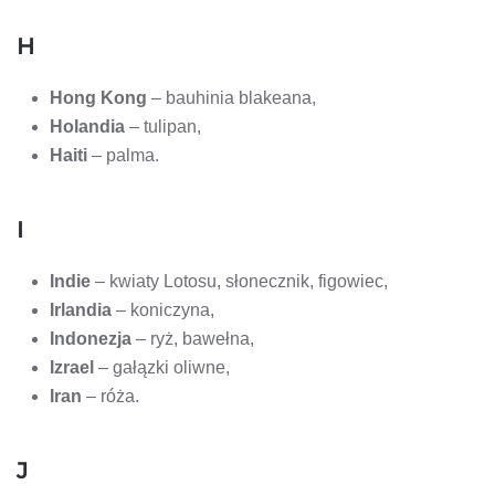
H
Hong Kong
– bauhinia blakeana,
Holandia
– tulipan,
Haiti
– palma.
I
Indie
– kwiaty Lotosu, słonecznik, figowiec,
Irlandia
– koniczyna,
Indonezja
– ryż, bawełna,
Izrael
– gałązki oliwne,
Iran
– róża.
J