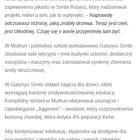
zapewnienia jakości w Simbi Roses), który nadzorował
projekt, mówi o tym, jak to wpłynęło: –
Naprawdę
odczuwasz różnicę, jaką zrobiły drzewa. Teraz jest cień,
jest chłodniej. Czuję się o wiele przyjemniej tam być
.
W Muthuri i pobliskiej szkole podstawowej Gatunyu Simbi
zbudował sale lekcyjne i inne budynki szkolne, dostarczył
narzędzia i maszyny oraz zainstalował systemy zbierania
wody deszczowej.
W Gatunyu Simbi ułatwił zajęcia dla dzieci, które
wymagają bardziej zindywidualizowanej edukacji.
Kompletny remont w Muthuri obejmował usunięcie i
zapobieganie „Jiggerom” – owadom, który rozprzestrzenia
bolesną chorobę, która dotyka 4% populacji Kenii.
Aby kontynuować edukację, stypendia są dostępne dla
pracowników, członków ich rodzin i innych członków