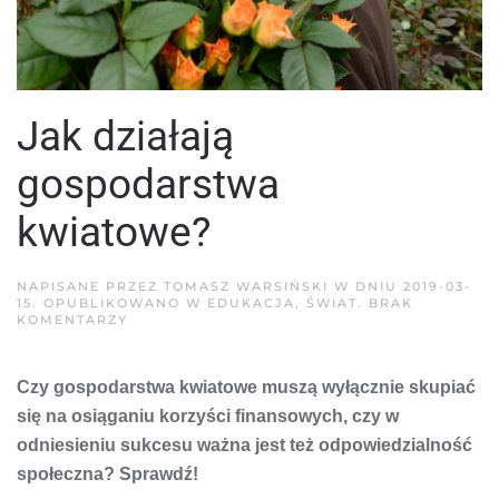
Jak działają
gospodarstwa
kwiatowe?
NAPISANE PRZEZ
TOMASZ WARSIŃSKI
W DNIU
2019-03-
15
. OPUBLIKOWANO W
EDUKACJA
,
ŚWIAT
.
BRAK
DO
KOMENTARZY
JAK
DZIAŁAJĄ
GOSPODARSTWA
Czy gospodarstwa kwiatowe muszą wyłącznie skupiać
KWIATOWE?
się na osiąganiu korzyści finansowych, czy w
odniesieniu sukcesu ważna jest też odpowiedzialność
społeczna? Sprawdź!