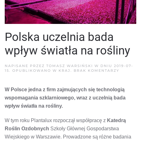
Polska uczelnia bada
wpływ światła na rośliny
NAPISANE PRZEZ
TOMASZ WARSIŃSKI
W DNIU
2019-07-
DO
15
. OPUBLIKOWANO W
KRAJ
.
BRAK KOMENTARZY
POLSKA
UCZELNI
BADA
W Polsce jedna z firm zajmujących się technologią
WPŁYW
ŚWIATŁA
wspomagania szklarniowego, wraz z uczelnią bada
NA
ROŚLINY
wpływ światła na rośliny.
W tym roku Plantalux rozpoczął współpracę z
Katedrą
Roślin Ozdobnych
Szkoły Głównej Gospodarstwa
Wiejskiego w Warszawie. Prowadzone są różne badania