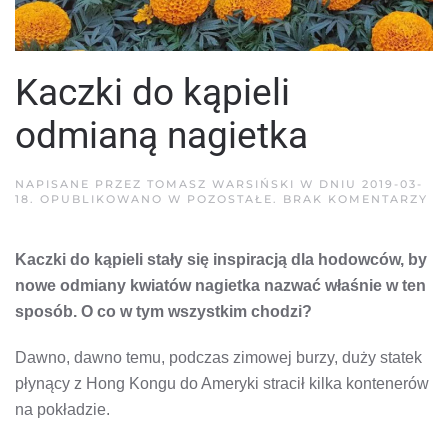
Kaczki do kąpieli
odmianą nagietka
NAPISANE PRZEZ
TOMASZ WARSIŃSKI
W DNIU
2019-03-
D
18
. OPUBLIKOWANO W
POZOSTAŁE
.
BRAK KOMENTARZY
KA
D
KĄ
Kaczki do kąpieli stały się inspiracją dla hodowców, by
OD
NA
nowe odmiany kwiatów nagietka nazwać właśnie w ten
sposób. O co w tym wszystkim chodzi?
Dawno, dawno temu, podczas zimowej burzy, duży statek
płynący z Hong Kongu do Ameryki stracił kilka kontenerów
na pokładzie.