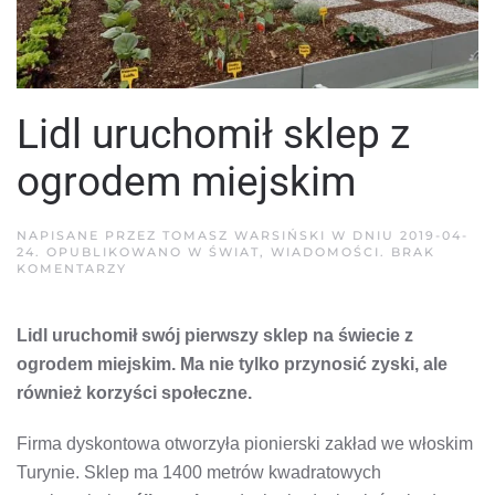
Lidl uruchomił sklep z
ogrodem miejskim
NAPISANE PRZEZ
TOMASZ WARSIŃSKI
W DNIU
2019-04-
24
. OPUBLIKOWANO W
ŚWIAT
,
WIADOMOŚCI
.
BRAK
DO
KOMENTARZY
LIDL
URUCHOMIŁ
SKLEP
Lidl uruchomił swój pierwszy sklep na świecie z
Z
OGRODEM
ogrodem miejskim. Ma nie tylko przynosić zyski, ale
MIEJSKIM
również korzyści społeczne.
Firma dyskontowa otworzyła pionierski zakład we włoskim
Turynie. Sklep ma 1400 metrów kwadratowych