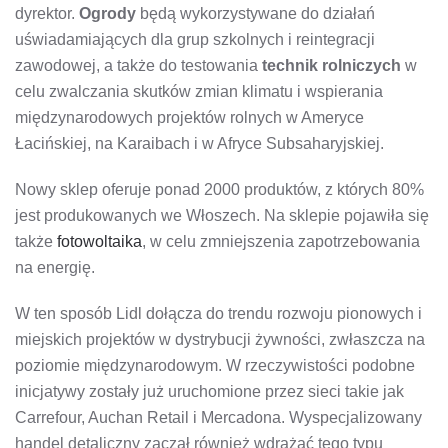
dyrektor.
Ogrody
będą wykorzystywane do działań
uświadamiających dla grup szkolnych i reintegracji
zawodowej, a także do testowania
technik rolniczych
w
celu zwalczania skutków zmian klimatu i wspierania
międzynarodowych projektów rolnych w Ameryce
Łacińskiej, na Karaibach i w Afryce Subsaharyjskiej.
Nowy sklep oferuje ponad 2000 produktów, z których 80%
jest produkowanych we Włoszech. Na sklepie pojawiła się
także
fotowoltaika
, w celu zmniejszenia zapotrzebowania
na energię.
W ten sposób Lidl dołącza do trendu rozwoju pionowych i
miejskich projektów w dystrybucji żywności, zwłaszcza na
poziomie międzynarodowym. W rzeczywistości podobne
inicjatywy zostały już uruchomione przez sieci takie jak
Carrefour, Auchan Retail i Mercadona. Wyspecjalizowany
handel detaliczny zaczął również wdrażać tego typu