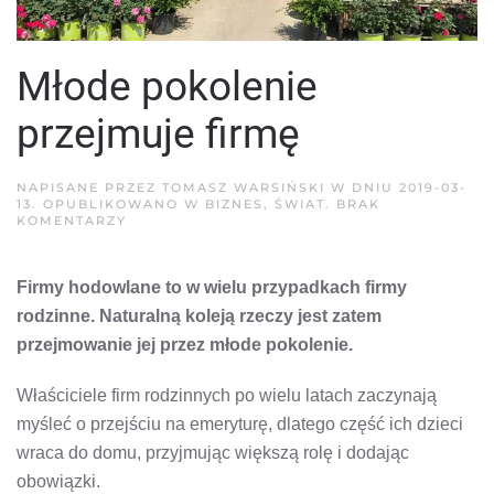
Młode pokolenie
przejmuje firmę
NAPISANE PRZEZ
TOMASZ WARSIŃSKI
W DNIU
2019-03-
13
. OPUBLIKOWANO W
BIZNES
,
ŚWIAT
.
BRAK
DO
KOMENTARZY
MŁODE
POKOLENIE
PRZEJMUJE
Firmy hodowlane to w wielu przypadkach firmy
FIRMĘ
rodzinne. Naturalną koleją rzeczy jest zatem
przejmowanie jej przez młode pokolenie.
Właściciele firm rodzinnych po wielu latach zaczynają
myśleć o przejściu na emeryturę, dlatego część ich dzieci
wraca do domu, przyjmując większą rolę i dodając
obowiązki.