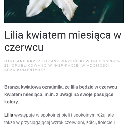
Lilia kwiatem miesiąca w
czerwcu
NAPISANE PRZEZ
TOMASZ WARSIŃSKI
W DNIU
2019-05-
23
. OPUBLIKOWANO W
INSPIRACJE
,
WIADOMOŚCI
.
DO
BRAK KOMENTARZY
LILIA
KWIATEM
MIESIĄCA
Branża kwiatowa oznajmiła, że lilia będzie w czerwcu
W
CZERWCU
kwiatem miesiąca, m.in. z uwagi na swoje pasujące
kolory.
Lilia
występuje w spokojnej bieli i spokojnym różu, ale
także w przyciągającej wzrok czerwieni, żółci, fiolecie i