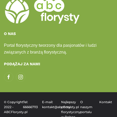
O NAS
Portal florystyczny tworzony dla pasjonatów i ludzi
związanych z branżą florystyczną.
PODĄŻAJ ZA NAMI
© Copyright
Tel:
E-mail:
Najlepszy
O
Kontakt
2022 -
666667113
kontakt@abcflorysty.pl
portal
naszym
ABCFlorysty.pl
florystyczny
portalu
w Polsce