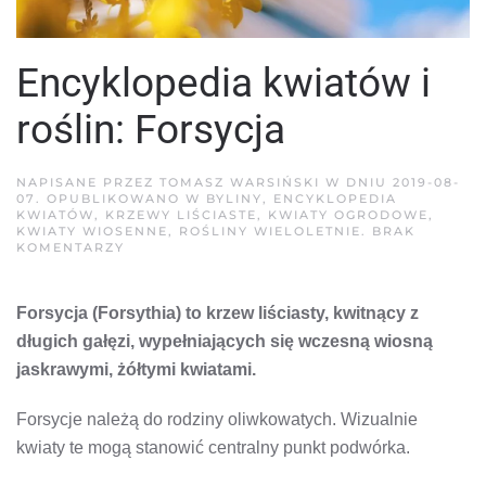
Encyklopedia kwiatów i
roślin: Forsycja
NAPISANE PRZEZ
TOMASZ WARSIŃSKI
W DNIU
2019-08-
07
. OPUBLIKOWANO W
BYLINY
,
ENCYKLOPEDIA
KWIATÓW
,
KRZEWY LIŚCIASTE
,
KWIATY OGRODOWE
,
KWIATY WIOSENNE
,
ROŚLINY WIELOLETNIE
.
BRAK
DO
KOMENTARZY
ENCYKLOPEDIA
KWIATÓW
I
Forsycja (Forsythia) to krzew liściasty, kwitnący z
ROŚLIN:
FORSYCJA
długich gałęzi, wypełniających się
wczesną wiosną
jaskrawymi, żółtymi kwiatami.
Forsycje należą do rodziny oliwkowatych. Wizualnie
kwiaty te mogą stanowić centralny punkt podwórka.