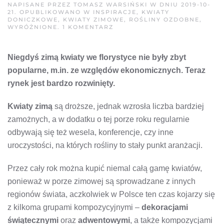
NAPISANE PRZEZ
TOMASZ WARSIŃSKI
W DNIU
2019-10-
21
. OPUBLIKOWANO W
INSPIRACJE
,
KWIATY
DONICZKOWE
,
KWIATY ZIMOWE
,
ROŚLINY OZDOBNE
,
DO
WYRÓŻNIONE
.
1 KOMENTARZ
KWIATY
WE
FLORYSTYCE:
Niegdyś zimą kwiaty we florystyce nie były zbyt
ZIMOWE
ROŚLINY
popularne, m.in. ze względów ekonomicznych. Teraz
rynek jest bardzo rozwinięty.
Kwiaty zimą
są droższe, jednak wzrosła liczba bardziej
zamożnych, a w dodatku o tej porze roku regularnie
odbywają się też wesela, konferencje, czy inne
uroczystości, na których rośliny to stały punkt aranżacji.
Przez cały rok można kupić niemal całą gamę kwiatów,
ponieważ w porze zimowej są sprowadzane z innych
regionów świata, aczkolwiek w Polsce ten czas kojarzy się
z kilkoma grupami kompozycyjnymi –
dekoracjami
świątecznymi
oraz
adwentowymi
, a także kompozycjami