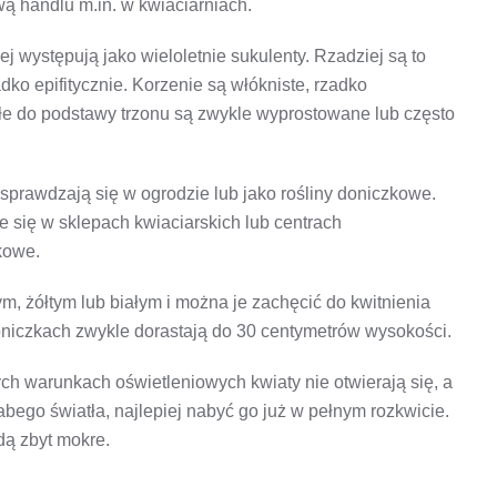
wą handlu m.in. w kwiaciarniach.
j występują jako wieloletnie sukulenty. Rzadziej są to
ko epifitycznie. Korzenie są włókniste, rzadko
łe do podstawy trzonu są zwykle wyprostowane lub często
 sprawdzają się w ogrodzie lub jako rośliny doniczkowe.
je się w sklepach kwiaciarskich lub centrach
kowe.
, żółtym lub białym i można je zachęcić do kwitnienia
niczkach zwykle dorastają do 30 centymetrów wysokości.
zych warunkach oświetleniowych kwiaty nie otwierają się, a
abego światła, najlepiej nabyć go już w pełnym rozkwicie.
dą zbyt mokre.