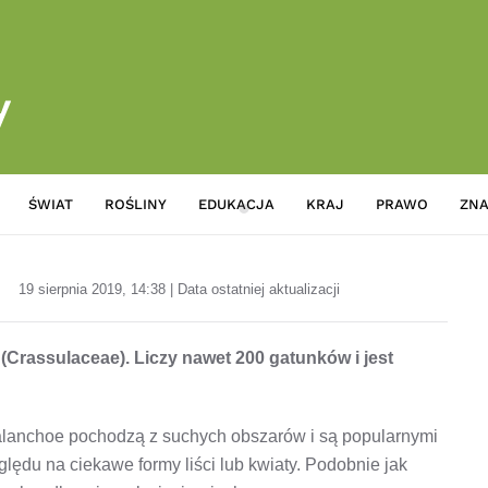
ŚWIAT
ROŚLINY
EDUKACJA
KRAJ
PRAWO
ZNA
Encyklopedia kwiatów i roślin
19 sierpnia 2019, 14:38 | Data ostatniej aktualizacji
(Crassulaceae). Liczy nawet 200 gatunków i jest
 Kalanchoe pochodzą z suchych obszarów i są popularnymi
ędu na ciekawe formy liści lub kwiaty. Podobnie jak