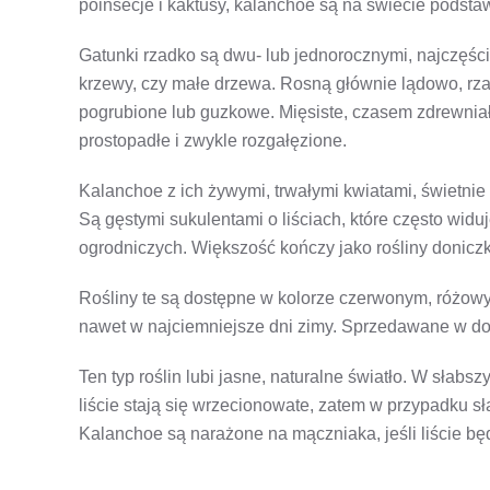
poinsecje i kaktusy, kalanchoe są na świecie podsta
Gatunki rzadko są dwu- lub jednorocznymi, najczęście
krzewy, czy małe drzewa. Rosną głównie lądowo, rzad
pogrubione lub guzkowe. Mięsiste, czasem zdrewnia
prostopadłe i zwykle rozgałęzione.
Kalanchoe z ich żywymi, trwałymi kwiatami, świetnie
Są gęstymi sukulentami o liściach, które często widu
ogrodniczych. Większość kończy jako rośliny donicz
Rośliny te są dostępne w kolorze czerwonym, różowym
nawet w najciemniejsze dni zimy. Sprzedawane w do
Ten typ roślin lubi jasne, naturalne światło. W słabs
liście stają się wrzecionowate, zatem w przypadku sł
Kalanchoe są narażone na mączniaka, jeśli liście bę