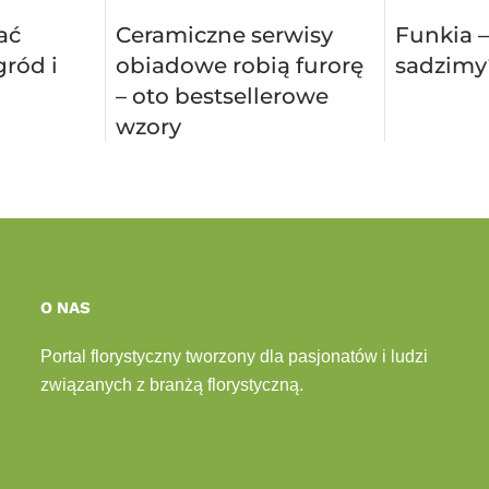
ać
Ceramiczne serwisy
Funkia –
ród i
obiadowe robią furorę
sadzimy
– oto bestsellerowe
wzory
O NAS
Portal florystyczny tworzony dla pasjonatów i ludzi
związanych z branżą florystyczną.