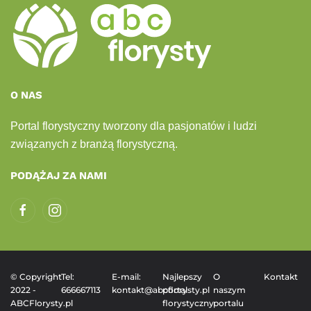
O NAS
Portal florystyczny tworzony dla pasjonatów i ludzi
związanych z branżą florystyczną.
PODĄŻAJ ZA NAMI
© Copyright
Tel:
E-mail:
Najlepszy
O
Kontakt
2022 -
666667113
kontakt@abcflorysty.pl
portal
naszym
ABCFlorysty.pl
florystyczny
portalu