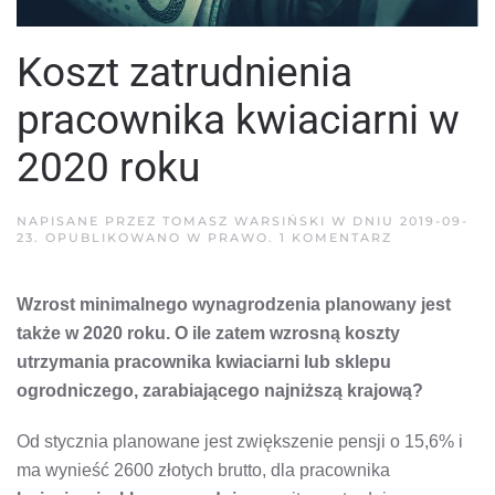
Koszt zatrudnienia
pracownika kwiaciarni w
2020 roku
NAPISANE PRZEZ
TOMASZ WARSIŃSKI
W DNIU
2019-09-
DO
23
. OPUBLIKOWANO W
PRAWO
.
1 KOMENTARZ
KOSZT
ZATRUDNIEN
PRACOWNIK
Wzrost minimalnego wynagrodzenia planowany jest
KWIACIARNI
W
także w 2020 roku. O ile zatem wzrosną koszty
2020
ROKU
utrzymania pracownika kwiaciarni lub sklepu
ogrodniczego, zarabiającego najniższą krajową?
Od stycznia planowane jest zwiększenie pensji o 15,6% i
ma wynieść 2600 złotych brutto, dla pracownika