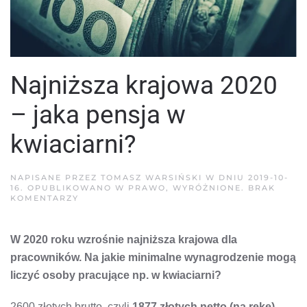
Najniższa krajowa 2020
– jaka pensja w
kwiaciarni?
NAPISANE PRZEZ
TOMASZ WARSIŃSKI
W DNIU
2019-10-
16
. OPUBLIKOWANO W
PRAWO
,
WYRÓŻNIONE
.
BRAK
DO
KOMENTARZY
NAJNIŻSZA
KRAJOWA
2020
W 2020 roku wzrośnie najniższa krajowa dla
–
JAKA
pracowników. Na jakie minimalne wynagrodzenie mogą
PENSJA
W
liczyć osoby pracujące np. w kwiaciarni?
KWIACIARNI?
2600 złotych brutto, czyli
1877 złotych netto (na rękę)
–