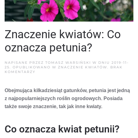
Znaczenie kwiatów: Co
oznacza petunia?
NAPISANE PRZEZ
TOMASZ WARSIŃSKI
W DNIU
2019-11-
25
. OPUBLIKOWANO W
ZNACZENIE KWIATÓW
.
BRAK
DO
KOMENTARZY
ZNACZENIE
KWIATÓW:
CO
Obejmująca kilkadziesiąt gatunków, petunia jest jedną
OZNACZA
PETUNIA?
z najpopularniejszych roślin ogrodowych. Posiada
także swoje znaczenie, tak jak inne kwiaty.
Co oznacza kwiat petunii?