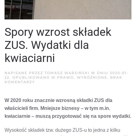
Spory wzrost składek
ZUS. Wydatki dla
kwiaciarni
NAPISANE PRZEZ
TOMASZ WARSIŃSKI
W DNIU
2020-01-
22
. OPUBLIKOWANO W
PRAWO
,
WYRÓŻNIONE
.
BRAK
DO
KOMENTARZY
SPORY
WZROST
SKŁADEK
W 2020 roku znacznie wzrosną składki ZUS dla
ZUS.
WYDATKI
właścicieli firm. Mniejsze biznesy – w tym m.in.
DLA
KWIACIARNI
kwiaciarnie – muszą przygotować się na spore wydatki.
Wysokość składek tzw. dużego ZUS-u to jedna z kilku