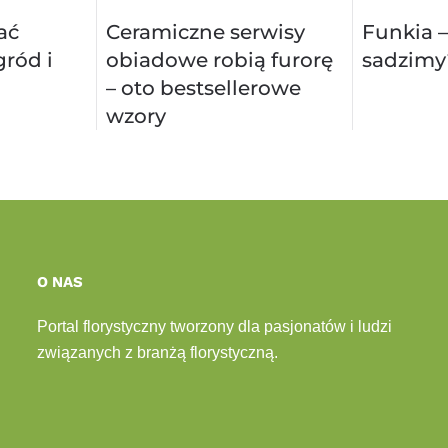
ać
Ceramiczne serwisy
Funkia –
ród i
obiadowe robią furorę
sadzimy
– oto bestsellerowe
wzory
O NAS
Portal florystyczny tworzony dla pasjonatów i ludzi
związanych z branżą florystyczną.