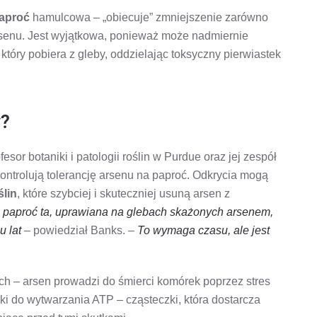
aproć
hamulcowa – „obiecuje” zmniejszenie zarówno
rsenu. Jest wyjątkowa, ponieważ może nadmiernie
tóry pobiera z gleby, oddzielając toksyczny pierwiastek
y?
fesor botaniki i patologii roślin w Purdue oraz jej zespół
ontrolują tolerancję arsenu na paproć. Odkrycia mogą
ślin
, które szybciej i skuteczniej usuną arsen z
e paproć ta, uprawiana na glebach skażonych arsenem,
u lat
– powiedział Banks. –
To wymaga czasu, ale jest
ch – arsen prowadzi do śmierci komórek poprzez stres
i do wytwarzania ATP – cząsteczki, która dostarcza