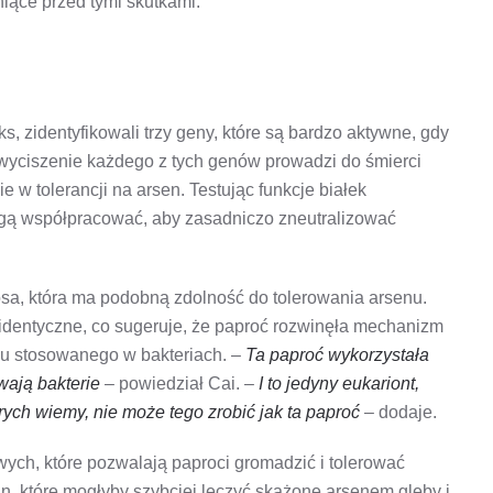
ące przed tymi skutkami.
s, zidentyfikowali trzy geny, które są bardzo aktywne, gdy
 wyciszenie każdego z tych genów prowadzi do śmierci
 w tolerancji na arsen. Testując funkcje białek
ogą współpracować, aby zasadniczo zneutralizować
sa, która ma podobną zdolność do tolerowania arsenu.
 identyczne, co sugeruje, że paproć rozwinęła mechanizm
zmu stosowanego w bakteriach. –
Ta paproć wykorzystała
wają bakterie
– powiedział Cai. –
I to jedyny eukariont,
órych wiemy, nie może tego zrobić jak ta paproć
– dodaje.
h, które pozwalają paproci gromadzić i tolerować
in, które mogłyby szybciej leczyć skażone arsenem gleby i