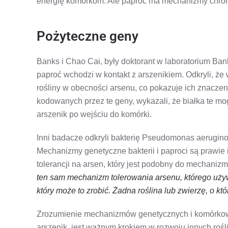
energię komórkom. Ale paproć ma mechanizmy chroni
Pożyteczne geny
Banks i Chao Cai, były doktorant w laboratorium Bank
paproć wchodzi w kontakt z arszenikiem. Odkryli, że
rośliny w obecności arsenu, co pokazuje ich znaczenie
kodowanych przez te geny, wykazali, że białka te m
arszenik po wejściu do komórki.
Inni badacze odkryli bakterię Pseudomonas aerugino
Mechanizmy genetyczne bakterii i paproci są prawie
tolerancji na arsen, który jest podobny do mechani
ten sam mechanizm tolerowania arsenu, którego uży
który może to zrobić. Żadna roślina lub zwierzę, o kt
Zrozumienie mechanizmów genetycznych i komórkowyc
arszenik, jest ważnym krokiem w rozwoju innych rośl