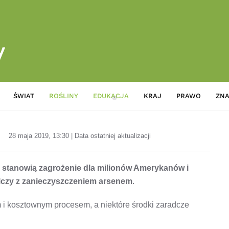
ŚWIAT
ROŚLINY
EDUKACJA
KRAJ
PRAWO
ZNA
Paproć walczy z zanieczyszc
28 maja 2019, 13:30 | Data ostatniej aktualizacji
 stanowią zagrożenie dla milionów Amerykanów i
alczy z zanieczyszczeniem arsenem
.
 i kosztownym procesem, a niektóre środki zaradcze