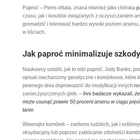
Paproć – Pteris vittata, znana również jako chińska
p
czasu, jak i kosztów związanych z oczyszczaniem a
gromadzić i tolerować bardzo wysoki poziom arsenu, k
w liściach.
Jak paproć minimalizuje szkod
Naukowcy ustalili, jak to robi paproć. Jody Banks, pro
opisali mechanizmy genetyczne i komórkowe, które k
pewnego dnia doprowadzić do modyfikacji innych
ro
zanieczyszczonych gleb. –
Inni badacze wykazali, ż
może usunąć prawie 50 procent arsenu w ciągu pięci
tanie
.
Wewnątrz komórek – zarówno ludzkich, jak i roślinny
oksydacyjny lub poprzez zakłócanie zdolności komórk