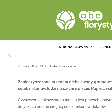
Przejdź do treści głównej
STRONA GŁÓWNA
BIZNES
28 maja 2019, 13:30 | Data dodania wpisu
Zanieczyszczona arsenem gleba i wody gruntowe
setek milionów ludzi na całym świecie. Paproć w
Czyszczenie toksycznego metalu jest pracochłonnym
dotyczące arsenu sięgają setek milionów dolarów.