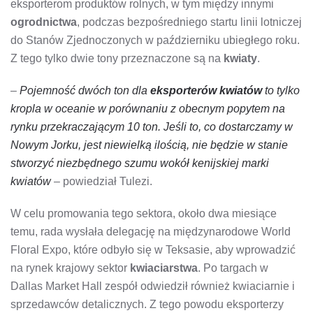
eksporterom produktów rolnych, w tym między innymi
ogrodnictwa
, podczas bezpośredniego startu linii lotniczej
do Stanów Zjednoczonych w październiku ubiegłego roku.
Z tego tylko dwie tony przeznaczone są na
kwiaty
.
–
Pojemność dwóch ton dla
eksporterów kwiatów
to tylko
kropla w oceanie w porównaniu z obecnym popytem na
rynku przekraczającym 10 ton. Jeśli to, co dostarczamy w
Nowym Jorku, jest niewielką ilością, nie będzie w stanie
stworzyć niezbędnego szumu wokół kenijskiej marki
kwiatów
– powiedział Tulezi.
W celu promowania tego sektora, około dwa miesiące
temu, rada wysłała delegację na międzynarodowe World
Floral Expo, które odbyło się w Teksasie, aby wprowadzić
na rynek krajowy sektor
kwiaciarstwa
. Po targach w
Dallas Market Hall zespół odwiedził również kwiaciarnie i
sprzedawców detalicznych. Z tego powodu eksporterzy