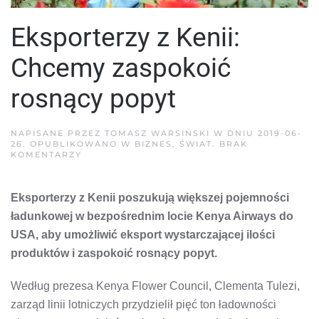
Eksporterzy z Kenii:
Chcemy zaspokoić
rosnący popyt
NAPISANE PRZEZ
TOMASZ WARSIŃSKI
W DNIU
2019-06-
26
. OPUBLIKOWANO W
BIZNES
,
ŚWIAT
.
BRAK
DO
KOMENTARZY
EKSPORTERZY
Z
KENII:
Eksporterzy z Kenii poszukują większej pojemności
CHCEMY
ZASPOKOIĆ
ładunkowej w bezpośrednim locie Kenya Airways do
ROSNĄCY
POPYT
USA, aby umożliwić eksport wystarczającej ilości
produktów i zaspokoić rosnący popyt.
Według prezesa Kenya Flower Council, Clementa Tulezi,
zarząd linii lotniczych przydzielił pięć ton ładowności