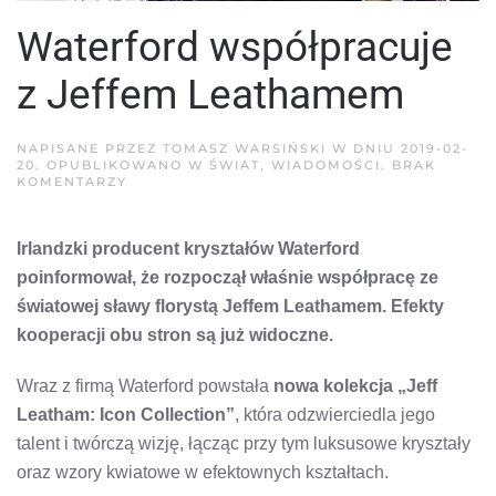
Waterford współpracuje
z Jeffem Leathamem
NAPISANE PRZEZ
TOMASZ WARSIŃSKI
W DNIU
2019-02-
20
. OPUBLIKOWANO W
ŚWIAT
,
WIADOMOŚCI
.
BRAK
DO
KOMENTARZY
WATERFORD
WSPÓŁPRACUJE
Z
Irlandzki producent kryształów Waterford
JEFFEM
LEATHAMEM
poinformował, że rozpoczął właśnie współpracę ze
światowej sławy florystą Jeffem Leathamem. Efekty
kooperacji obu stron są już widoczne.
Wraz z firmą Waterford powstała
nowa kolekcja „Jeff
Leatham: Icon Collection”
, która odzwierciedla jego
talent i twórczą wizję, łącząc przy tym luksusowe kryształy
oraz wzory kwiatowe w efektownych kształtach.