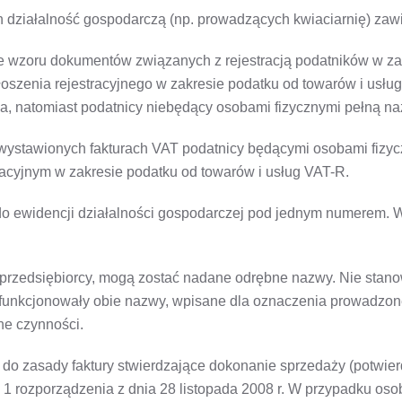
działalność gospodarczą (np. prowadzących kwiaciarnię) zawier
e wzoru dokumentów związanych z rejestracją podatników w zak
głoszenia rejestracyjnego w zakresie podatku od towarów i usłu
a, natomiast podatnicy niebędący osobami fizycznymi pełną naz
 wystawionych fakturach VAT podatnicy będącymi osobami fizyc
acyjnym w zakresie podatku od towarów i usług VAT-R.
do ewidencji działalności gospodarczej pod jednym numerem. 
 przedsiębiorcy, mogą zostać nadane odrębne nazwy. Nie stanow
unkcjonowały obie nazwy, wpisane dla oznaczenia prowadzonej
ne czynności.
 do zasady faktury stwierdzające dokonanie sprzedaży (potwi
t. 1 rozporządzenia z dnia 28 listopada 2008 r. W przypadku os