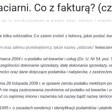
ciarni. Co z fakturą? (cz
9-06-13
. OPUBLIKOWANO W
BIZNES
,
KRAJ
,
PRAWO
.
1 KOMEN
 kilka oddziałów. Co zatem zrobić z fakturą, jakie podać d
m oraz adresu przedsiębiorcy, także nazwy „oddziału”
kwiaciar
marca 2004 r. o podatku od towarów i usług (Dz. U. Nr 54, poz. 
zczególności dokonanie sprzedaży, datę dokonania sprzedaży, 
ci oraz dane dotyczące podatnika i nabywców, z zastrzeżeniem ust
dnia 28 listopada 2008 r. w sprawie zwrotu podatku niektórym p
h nie mają zastosowania zwolnienia od podatku od towarów i usł
ć co najmniej imiona i nazwiska lub nazwy bądź nazwy skróco
1995 r. o zasadach ewidencji i identyfikacji podatników i płatnik