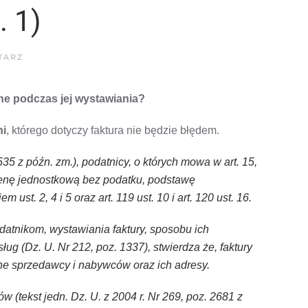
. 1)
DO
TARZ
KILKA
ODDZIAŁÓW
KWIACIARNI.
ane podczas jej wystawiania?
CO
Z
FAKTURĄ?
(CZ.
ni
, którego dotyczy faktura nie będzie błędem.
1)
535 z późn. zm.), podatnicy, o których mowa w art. 15,
cenę jednostkową bez podatku, podstawę
. 2, 4 i 5 oraz art. 119 ust. 10 i art. 120 ust. 16.
odatnikom, wystawiania faktury, sposobu ich
ug (Dz. U. Nr 212, poz. 1337), stwierdza że, faktury
ne sprzedawcy i nabywców oraz ich adresy.
ów (tekst jedn. Dz. U. z 2004 r. Nr 269, poz. 2681 z