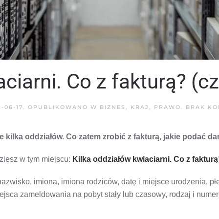
ciarni. Co z fakturą? (cz
9-06-17
. OPUBLIKOWANO W
BIZNES
,
KRAJ
,
PRAWO
.
BRAK KO
 kilka oddziałów. Co zatem zrobić z fakturą, jakie podać d
dziesz w tym miejscu:
Kilka oddziałów kwiaciarni. Co z fakturą?
nazwisko, imiona, imiona rodziców, datę i miejsce urodzenia, p
iejsca zameldowania na pobyt stały lub czasowy, rodzaj i num