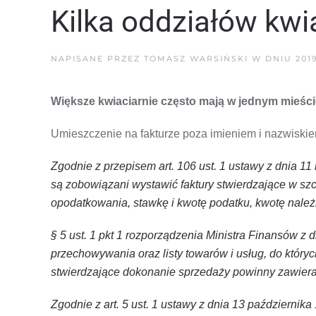
Kilka oddziałów kwia
NAPISANE PRZEZ
TOMASZ WARSIŃSKI
W DNIU
201
Większe kwiaciarnie często mają w jednym mieście
Umieszczenie na fakturze poza imieniem i nazwiskie
Zgodnie z przepisem art. 106 ust. 1 ustawy z dnia 11 
są zobowiązani wystawić faktury stwierdzające w s
opodatkowania, stawkę i kwotę podatku, kwotę należnoś
§ 5 ust. 1 pkt 1 rozporządzenia Ministra Finansów z 
przechowywania oraz listy towarów i usług, do któryc
stwierdzające dokonanie sprzedaży powinny zawiera
Zgodnie z art. 5 ust. 1 ustawy z dnia 13 października 