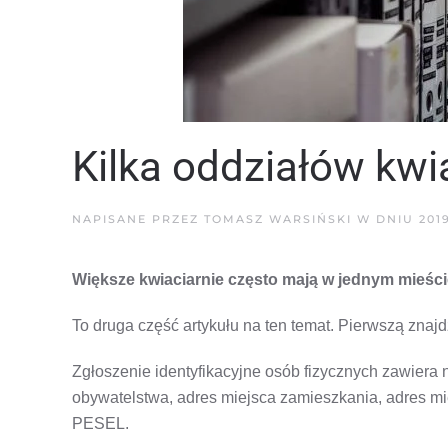
Kilka oddziałów kwia
NAPISANE PRZEZ
TOMASZ WARSIŃSKI
W DNIU
201
Większe kwiaciarnie często mają w jednym mieście
To druga część artykułu na ten temat. Pierwszą znaj
Zgłoszenie identyfikacyjne osób fizycznych zawiera 
obywatelstwa, adres miejsca zamieszkania, adres m
PESEL.