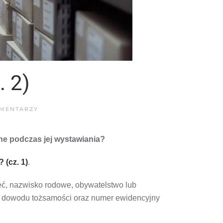
. 2)
DO
MENTARZY
KILKA
ODDZIAŁÓW
KWIACIARNI.
ane podczas jej wystawiania?
CO
Z
FAKTURĄ?
(CZ.
 (cz. 1)
.
2)
łeć, nazwisko rodowe, obywatelstwo lub
er dowodu tożsamości oraz numer ewidencyjny