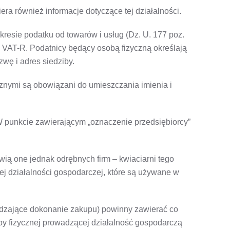
a również informacje dotyczące tej działalności.
resie podatku od towarów i usług (Dz. U. 177 poz.
g VAT-R. Podatnicy będący osobą fizyczną określają
wę i adres siedziby.
znymi są obowiązani do umieszczania imienia i
W punkcie zawierającym „oznaczenie przedsiębiorcy”
ią one jednak odrębnych firm – kwiaciarni tego
 działalności gospodarczej, które są używane w
erdzające dokonanie zakupu) powinny zawierać co
oby fizycznej prowadzącej działalność gospodarczą